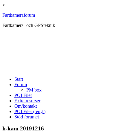
>
Hoppa
Fartkameraforum
till
Fartkamera- och GPSteknik
innehåll
Start
Forum
PM box
POI Filer
Extra resurser
Om/kontakt
POI Filer ( eng )
Stöd forumet
h-kam 20191216