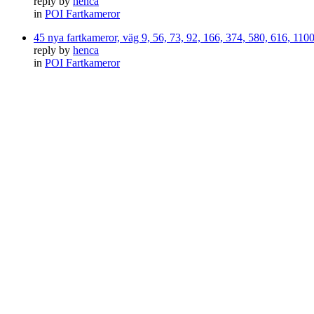
reply by
henca
in
POI Fartkameror
45 nya fartkameror, väg 9, 56, 73, 92, 166, 374, 580, 616, 11
reply by
henca
in
POI Fartkameror