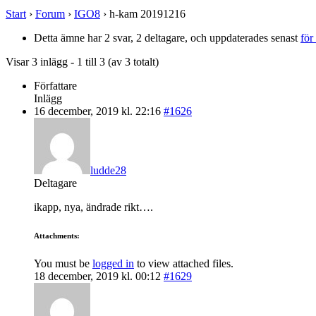
Start
›
Forum
›
IGO8
›
h-kam 20191216
Detta ämne har 2 svar, 2 deltagare, och uppdaterades senast
för
Visar 3 inlägg - 1 till 3 (av 3 totalt)
Författare
Inlägg
16 december, 2019 kl. 22:16
#1626
ludde28
Deltagare
ikapp, nya, ändrade rikt….
Attachments:
You must be
logged in
to view attached files.
18 december, 2019 kl. 00:12
#1629