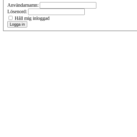
Användarnamn:
Lösenord:
Håll mig inloggad
Logga in