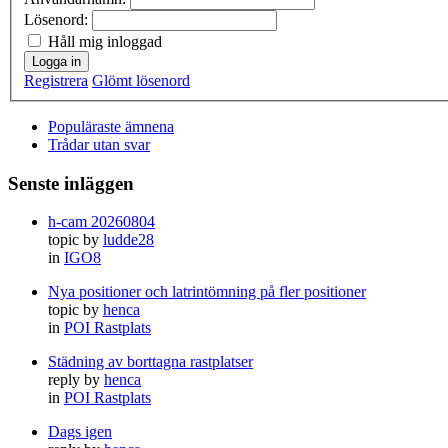
Lösenord:
Håll mig inloggad
Logga in
Registrera
Glömt lösenord
Populäraste ämnena
Trådar utan svar
Senste inläggen
h-cam 20260804
topic by
ludde28
in
IGO8
Nya positioner och latrintömning på fler positioner
topic by
henca
in
POI Rastplats
Städning av borttagna rastplatser
reply by
henca
in
POI Rastplats
Dags igen