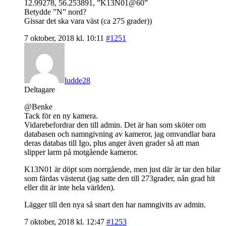
12.99278, 56.253891, ”K13N01@60”
Betydde ”N” nord?
Gissar det ska vara väst (ca 275 grader))
7 oktober, 2018 kl. 10:11
#1251
ludde28
Deltagare
@Benke
Tack för en ny kamera.
Vidarebefordrar den till admin. Det är han som sköter om
databasen och namngivning av kameror, jag omvandlar bara
deras databas till Igo, plus anger även grader så att man
slipper larm på motgående kameror.
K13N01 är döpt som norrgående, men just där är tar den bilar
som färdas västerut (jag satte den till 273grader, nån grad hit
eller dit är inte hela världen).
Lägger till den nya så snart den har namngivits av admin.
7 oktober, 2018 kl. 12:47
#1253