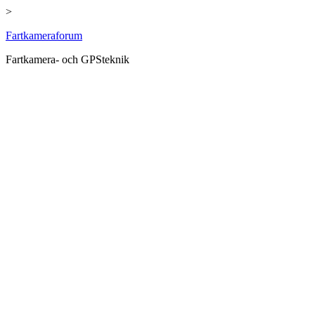
>
Hoppa
Fartkameraforum
till
Fartkamera- och GPSteknik
innehåll