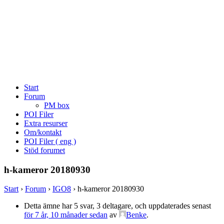
Start
Forum
PM box
POI Filer
Extra resurser
Om/kontakt
POI Filer ( eng )
Stöd forumet
h-kameror 20180930
Start
›
Forum
›
IGO8
›
h-kameror 20180930
Detta ämne har 5 svar, 3 deltagare, och uppdaterades senast
för 7 år, 10 månader sedan
av
Benke
.