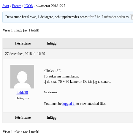
Start
›
Forum
›
IGO8
›
h-kameror 20181227
Detta ämne har 0 svar, 1 deltagare, och uppdaterades senast
för 7 år, 7 månader sedan
av
Visar 1 inlägg (av 1 totalt)
Författare
Inlägg
27 december, 2018 kl. 16:29
tillbaks i SE.
Försöker nu hinna ikapp.
ej de sista 70 + 70 kameror. De får jag ta senare.
ludde28
Attachments:
Deltagare
You must be
logged in
to view attached files.
Författare
Inlägg
Visar 1 inlägg (av 1 totalt)