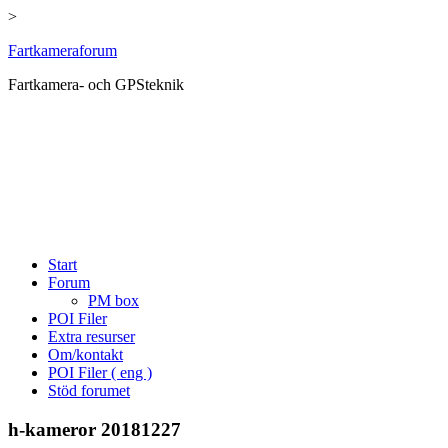
>
Hoppa
Fartkameraforum
till
Fartkamera- och GPSteknik
innehåll
Start
Forum
PM box
POI Filer
Extra resurser
Om/kontakt
POI Filer ( eng )
Stöd forumet
h-kameror 20181227