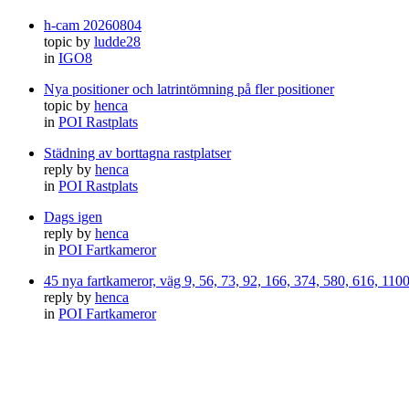
h-cam 20260804
topic by
ludde28
in
IGO8
Nya positioner och latrintömning på fler positioner
topic by
henca
in
POI Rastplats
Städning av borttagna rastplatser
reply by
henca
in
POI Rastplats
Dags igen
reply by
henca
in
POI Fartkameror
45 nya fartkameror, väg 9, 56, 73, 92, 166, 374, 580, 616, 11
reply by
henca
in
POI Fartkameror