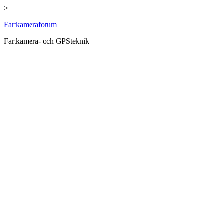
>
Hoppa
Fartkameraforum
till
Fartkamera- och GPSteknik
innehåll