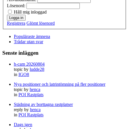
Lösenord:
Håll mig inloggad
Logga in
Registrera
Glömt lösenord
Populäraste ämnena
Trådar utan svar
Senste inläggen
h-cam 20260804
topic by
ludde28
in
IGO8
Nya positioner och latrintömning på fler positioner
topic by
henca
in
POI Rastplats
Städning av borttagna rastplatser
reply by
henca
in
POI Rastplats
Dags igen