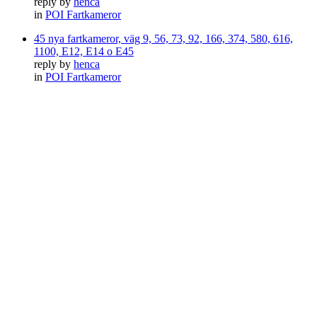
reply by
henca
in
POI Fartkameror
45 nya fartkameror, väg 9, 56, 73, 92, 166, 374, 580, 616,
1100, E12, E14 o E45
reply by
henca
in
POI Fartkameror