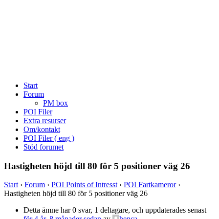
Start
Forum
PM box
POI Filer
Extra resurser
Om/kontakt
POI Filer ( eng )
Stöd forumet
Hastigheten höjd till 80 för 5 positioner väg 26
Start
›
Forum
›
POI Points of Intresst
›
POI Fartkameror
›
Hastigheten höjd till 80 för 5 positioner väg 26
Detta ämne har 0 svar, 1 deltagare, och uppdaterades senast
för 4 år, 8 månader sedan
av
henca
.