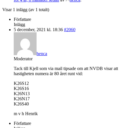
Visar 1 inlägg (av 1 totalt)
Författare
Inlägg
5 december, 2021 kl. 18:36
#2060
henca
Moderator
Tack till Kjell som via mail tipsade om att NVDB visar att
hastigheten numera är 80 året runt vid:
K26S12
K26S16
K26N13
K26N17
K26S40
m v h Henrik
Författare