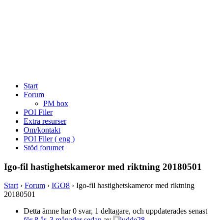
Start
Forum
PM box
POI Filer
Extra resurser
Om/kontakt
POI Filer ( eng )
Stöd forumet
Igo-fil hastighetskameror med riktning 20180501
Start
›
Forum
›
IGO8
›
Igo-fil hastighetskameror med riktning
20180501
Detta ämne har 0 svar, 1 deltagare, och uppdaterades senast
för 8 år, 3 månader sedan
av
ludde28
.