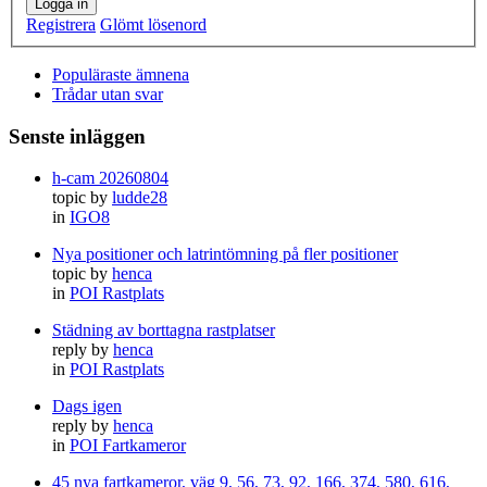
Logga in
Registrera
Glömt lösenord
Populäraste ämnena
Trådar utan svar
Senste inläggen
h-cam 20260804
topic by
ludde28
in
IGO8
Nya positioner och latrintömning på fler positioner
topic by
henca
in
POI Rastplats
Städning av borttagna rastplatser
reply by
henca
in
POI Rastplats
Dags igen
reply by
henca
in
POI Fartkameror
45 nya fartkameror, väg 9, 56, 73, 92, 166, 374, 580, 616,