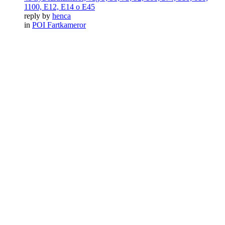
1100, E12, E14 o E45
reply by
henca
in
POI Fartkameror