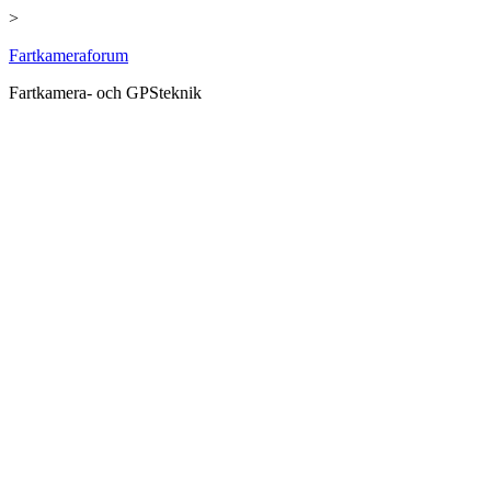
>
Hoppa
Fartkameraforum
till
Fartkamera- och GPSteknik
innehåll