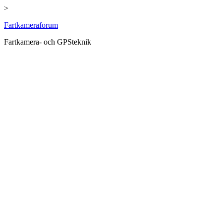
>
Hoppa
Fartkameraforum
till
Fartkamera- och GPSteknik
innehåll