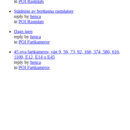
in
POI Rastplats
Städning av borttagna rastplatser
reply by
henca
in
POI Rastplats
Dags igen
reply by
henca
in
POI Fartkameror
45 nya fartkameror, väg 9, 56, 73, 92, 166, 374, 580, 616,
1100, E12, E14 o E45
reply by
henca
in
POI Fartkameror