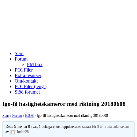
Start
Forum
PM box
POI Filer
Extra resurser
Om/kontakt
POI Filer ( eng )
Stöd forumet
Igo-fil hastighetskameror med riktning 20180608
Start
›
Forum
›
IGO8
›
Igo-fil hastighetskameror med riktning 20180608
Detta ämne har 0 svar, 1 deltagare, och uppdaterades senast
för 8 år, 2 månader sedan
av
ludde28
.