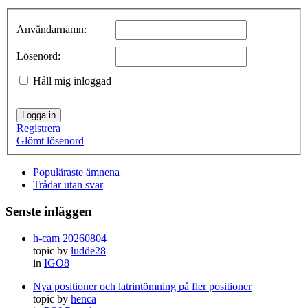
Användarnamn:
Lösenord:
Håll mig inloggad
Logga in
Registrera
Glömt lösenord
Populäraste ämnena
Trådar utan svar
Senste inläggen
h-cam 20260804
topic by
ludde28
in
IGO8
Nya positioner och latrintömning på fler positioner
topic by
henca