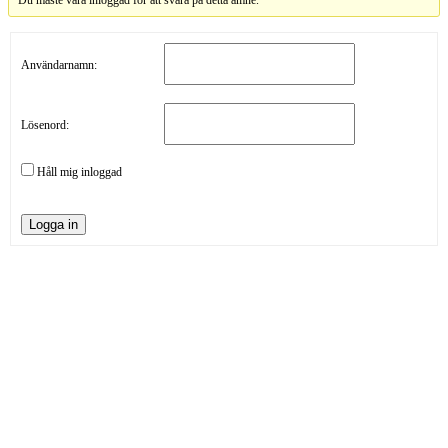
Du måste vara inloggad för att svara på detta ämne.
Användarnamn:
Lösenord:
Håll mig inloggad
Logga in