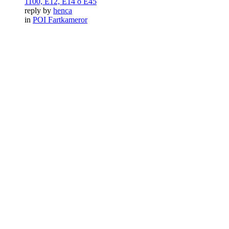
1100, E12, E14 o E45
reply by
henca
in
POI Fartkameror