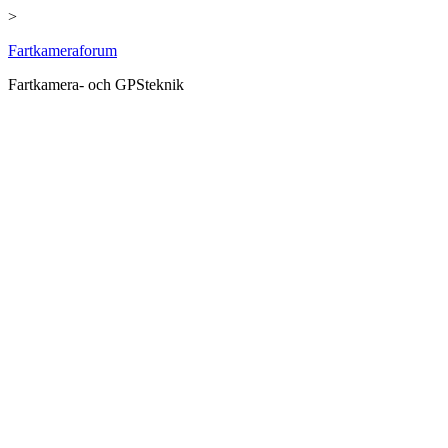
>
Hoppa
Fartkameraforum
till
Fartkamera- och GPSteknik
innehåll