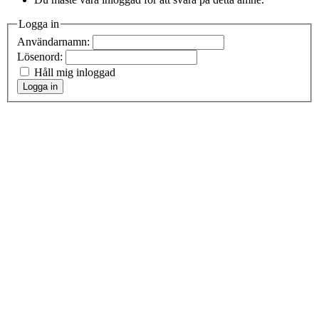
Logga in
Användarnamn:
Lösenord:
Håll mig inloggad
Logga in