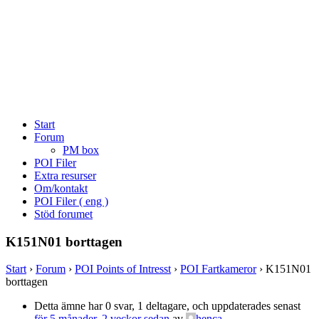
Start
Forum
PM box
POI Filer
Extra resurser
Om/kontakt
POI Filer ( eng )
Stöd forumet
K151N01 borttagen
Start
›
Forum
›
POI Points of Intresst
›
POI Fartkameror
›
K151N01
borttagen
Detta ämne har 0 svar, 1 deltagare, och uppdaterades senast
för 5 månader, 2 veckor sedan
av
henca
.