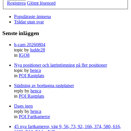
Registrera
Glömt lösenord
Populäraste ämnena
Trådar utan svar
Senste inläggen
h-cam 20260804
topic by
ludde28
in
IGO8
Nya positioner och latrintömning på fler positioner
topic by
henca
in
POI Rastplats
Städning av borttagna rastplatser
reply by
henca
in
POI Rastplats
Dags igen
reply by
henca
in
POI Fartkameror
45 nya fartkameror, väg 9, 56, 73, 92, 166, 374, 580, 616,