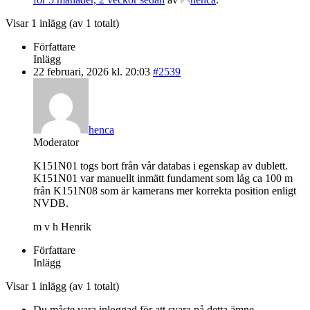
Visar 1 inlägg (av 1 totalt)
Författare
Inlägg
22 februari, 2026 kl. 20:03
#2539
henca
Moderator
K151N01 togs bort från vår databas i egenskap av dublett.
K151N01 var manuellt inmätt fundament som låg ca 100 m
från K151N08 som är kamerans mer korrekta position enligt
NVDB.
m v h Henrik
Författare
Inlägg
Visar 1 inlägg (av 1 totalt)
Du måste vara inloggad för att svara på detta ämne.