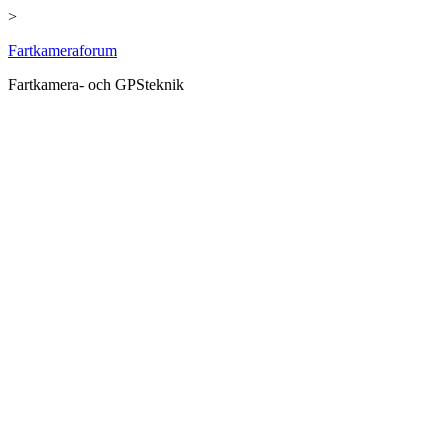
>
Hoppa
Fartkameraforum
till
Fartkamera- och GPSteknik
innehåll