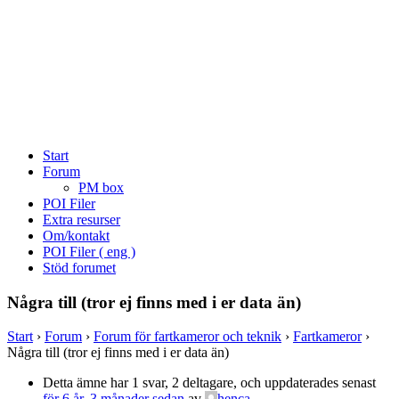
Start
Forum
PM box
POI Filer
Extra resurser
Om/kontakt
POI Filer ( eng )
Stöd forumet
Några till (tror ej finns med i er data än)
Start
›
Forum
›
Forum för fartkameror och teknik
›
Fartkameror
›
Några till (tror ej finns med i er data än)
Detta ämne har 1 svar, 2 deltagare, och uppdaterades senast
för 6 år, 3 månader sedan
av
henca
.