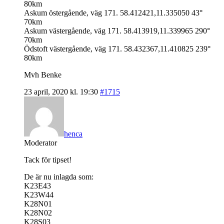
80km
Askum östergående, väg 171. 58.412421,11.335050 43°
70km
Askum västergående, väg 171. 58.413919,11.339965 290°
70km
Ödstoft västergående, väg 171. 58.432367,11.410825 239°
80km
Mvh Benke
23 april, 2020 kl. 19:30
#1715
henca
Moderator
Tack för tipset!
De är nu inlagda som:
K23E43
K23W44
K28N01
K28N02
K28S03