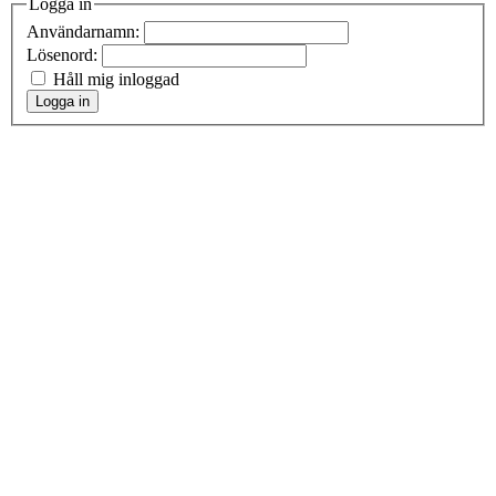
Logga in
Användarnamn:
Lösenord:
Håll mig inloggad
Logga in