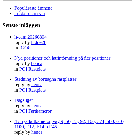
Populäraste ämnena
Trådar utan svar
Senste inläggen
h-cam 20260804
topic by
ludde28
in
IGO8
Nya positioner och latrintömning på fler positioner
topic by
henca
in
POI Rastplats
Städning av borttagna rastplatser
reply by
henca
in
POI Rastplats
Dags igen
reply by
henca
in
POI Fartkameror
45 nya fartkameror, väg 9, 56, 73, 92, 166, 374, 580, 616,
1100, E12, E14 o E45
reply by
henca