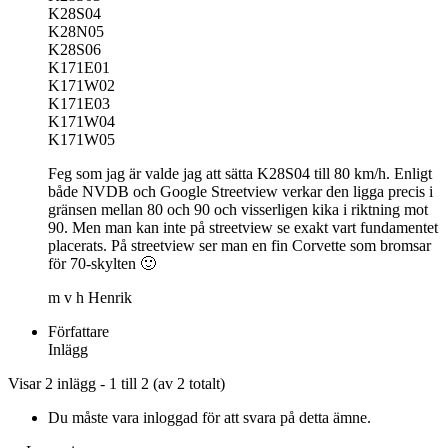
K28S04
K28N05
K28S06
K171E01
K171W02
K171E03
K171W04
K171W05
Feg som jag är valde jag att sätta K28S04 till 80 km/h. Enligt
både NVDB och Google Streetview verkar den ligga precis i
gränsen mellan 80 och 90 och visserligen kika i riktning mot
90. Men man kan inte på streetview se exakt vart fundamentet
placerats. På streetview ser man en fin Corvette som bromsar
för 70-skylten 🙂
m v h Henrik
Författare
Inlägg
Visar 2 inlägg - 1 till 2 (av 2 totalt)
Du måste vara inloggad för att svara på detta ämne.