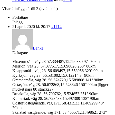
Visar 2 inlägg - 1 till 2 (av 2 totalt)
Författare
Inlägg
21 april, 2020 kl. 20:17
#1714
Benke
Deltagare
Virserumsån, väg 23 57.334487,15.596880 97° 70km
Melsjön, väg 23. 57.377517,15.698028 253° 80km
Knappsmåla, väg 28. 56.609497,15.558956 329° 90km
Kyrksjön, väg 28. 56.531002,15.612214 3° 90km
Grämnamåla, väg 28. 56.574729,15.589808 141° 90km
Getasjön, väg 28. 56.672868,15.543346 150° 90km (ligger
mycket nära 80 sträcka?)
Broakulla, väg 28. 56.700762,15.524853 351° 90km
Kullerstad, väg 28. 56.728438,15.497309 138° 90km
Ödstoft östergående, väg 171. 58.431533,11.409299 48°
70km
Skarstad västgående, väg 171. 58.455571,11.498621 273°