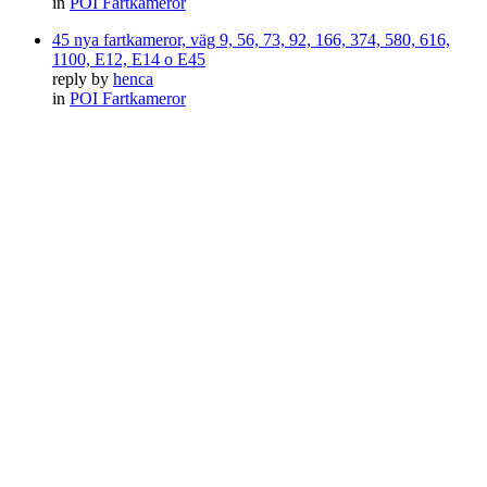
in
POI Fartkameror
45 nya fartkameror, väg 9, 56, 73, 92, 166, 374, 580, 616,
1100, E12, E14 o E45
reply by
henca
in
POI Fartkameror