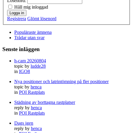
Lösenord:
Håll mig inloggad
Logga in
Registrera
Glömt lösenord
Populäraste ämnena
Trådar utan svar
Senste inläggen
h-cam 20260804
topic by
ludde28
in
IGO8
Nya positioner och latrintömning på fler positioner
topic by
henca
in
POI Rastplats
Städning av borttagna rastplatser
reply by
henca
in
POI Rastplats
Dags igen
reply by
henca