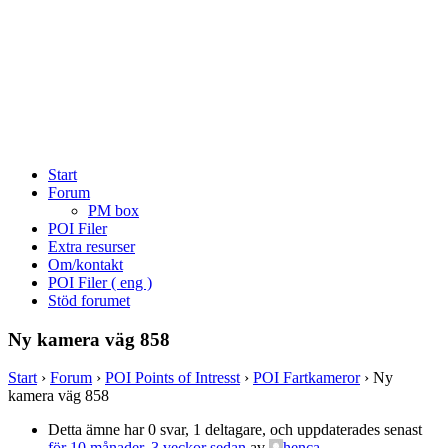
Start
Forum
PM box
POI Filer
Extra resurser
Om/kontakt
POI Filer ( eng )
Stöd forumet
Ny kamera väg 858
Start
›
Forum
›
POI Points of Intresst
›
POI Fartkameror
›
Ny
kamera väg 858
Detta ämne har 0 svar, 1 deltagare, och uppdaterades senast
för 10 månader, 3 veckor sedan
av
henca
.