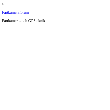
>
Hoppa
Fartkameraforum
till
Fartkamera- och GPSteknik
innehåll