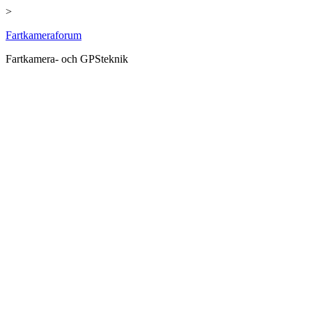
>
Hoppa
Fartkameraforum
till
Fartkamera- och GPSteknik
innehåll