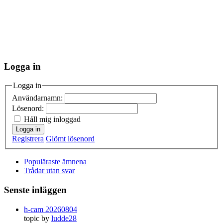
Logga in
Logga in
Användarnamn:
Lösenord:
Håll mig inloggad
Logga in
Registrera
Glömt lösenord
Populäraste ämnena
Trådar utan svar
Senste inläggen
h-cam 20260804
topic by
ludde28