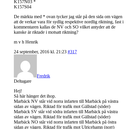
K157N03 *
K157S04
De märkta med * ovan tycker jag står på den sida om vägen
att de verkar vara för sydlig respektive nordlig riktning, fast i
kommentaren kallas de NV och SO vilket antyder att de
kanske är riktade i motsatt riktning?
m v h Henrik
24 september, 2016 kl. 21:23
#317
Fredrik
Deltagare
Hej!
Så här hänger det ihop.
Marbäck NV står vid norra infarten till Marbäck på västra
sidan av vägen. Riktad för trafik mot Gällstad (söder)
Marbäck SV står vid södra infarten till Marbäck på västra
sidan av vägen. Riktad för trafik mot Gällstad (söder)
Marbäck NO står vid norra infarten till Marbäck på östra
sidan av vägen. Riktad för trafik mot Ulricehamn (norr)