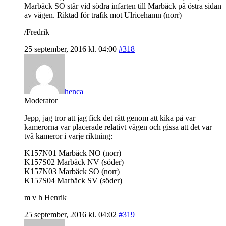
Marbäck SO står vid södra infarten till Marbäck på östra sidan
av vägen. Riktad för trafik mot Ulricehamn (norr)
/Fredrik
25 september, 2016 kl. 04:00
#318
henca
Moderator
Jepp, jag tror att jag fick det rätt genom att kika på var
kamerorna var placerade relativt vägen och gissa att det var
två kameror i varje riktning:
K157N01 Marbäck NO (norr)
K157S02 Marbäck NV (söder)
K157N03 Marbäck SO (norr)
K157S04 Marbäck SV (söder)
m v h Henrik
25 september, 2016 kl. 04:02
#319