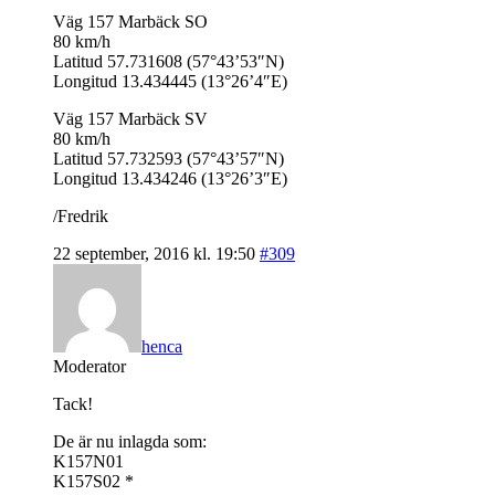
Väg 157 Marbäck SO
80 km/h
Latitud 57.731608 (57°43’53″N)
Longitud 13.434445 (13°26’4″E)
Väg 157 Marbäck SV
80 km/h
Latitud 57.732593 (57°43’57″N)
Longitud 13.434246 (13°26’3″E)
/Fredrik
22 september, 2016 kl. 19:50
#309
henca
Moderator
Tack!
De är nu inlagda som:
K157N01
K157S02 *