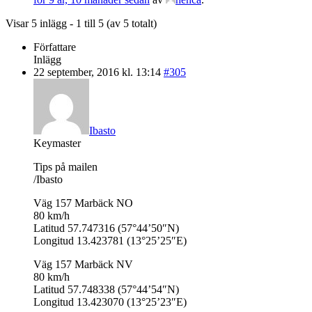
Visar 5 inlägg - 1 till 5 (av 5 totalt)
Författare
Inlägg
22 september, 2016 kl. 13:14
#305
Ibasto
Keymaster
Tips på mailen
/Ibasto
Väg 157 Marbäck NO
80 km/h
Latitud 57.747316 (57°44’50″N)
Longitud 13.423781 (13°25’25″E)
Väg 157 Marbäck NV
80 km/h
Latitud 57.748338 (57°44’54″N)
Longitud 13.423070 (13°25’23″E)