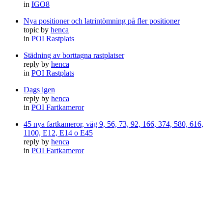
in
IGO8
Nya positioner och latrintömning på fler positioner
topic by
henca
in
POI Rastplats
Städning av borttagna rastplatser
reply by
henca
in
POI Rastplats
Dags igen
reply by
henca
in
POI Fartkameror
45 nya fartkameror, väg 9, 56, 73, 92, 166, 374, 580, 616,
1100, E12, E14 o E45
reply by
henca
in
POI Fartkameror