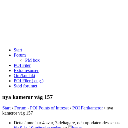
Start
Forum
PM box
POI Filer
Extra resurser
Om/kontakt
POI Filer ( eng )
Stöd forumet
nya kameror väg 157
Start
›
Forum
›
POI Points of Intresst
›
POI Fartkameror
›
nya
kameror väg 157
Detta ämne har 4 svar, 3 deltagare, och uppdaterades senast
för 9 år, 10 månader sedan
av
henca
.