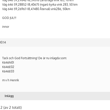
Väg 646 59,29842-18,39078 Lämshaga vink 183, 70 km
Väg 646 59,28852-18,40675 Ingarö kyrka vink 283, 50 km
Väg 646 59,26967-18,47480 Återvall vink286, 50km
GOD JUL!!!
innor
10:14
Tack och God Fortsättning! De är nu inlagda som:
K646N01
K646E02
K646E03
m v h Henrik
Inlägg
 2 (av 2 totalt)