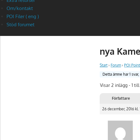
Extra resurser
Om/kontakt
POI Filer ( eng )
Stöd forumet
nya Kame
Start
›
Forum
›
POI Point
Detta ämne har 1 svar
Visar 2 inlägg - 1 till
Författare
26 december, 2016 kl. 