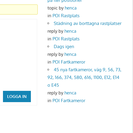
på fler positioner
topic by
henca
in
POI Rastplats
Städning av borttagna rastplatser
reply by
henca
in
POI Rastplats
Dags igen
reply by
henca
in
POI Fartkameror
45 nya fartkameror, väg 9, 56, 73,
92, 166, 374, 580, 616, 1100, E12, E14
o E45
reply by
henca
LOGGA IN
in
POI Fartkameror