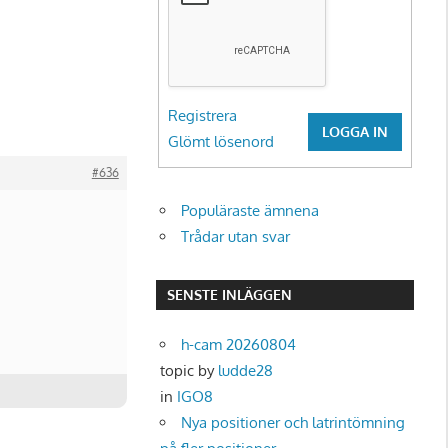
Registrera
LOGGA IN
Glömt lösenord
#636
Populäraste ämnena
Trådar utan svar
SENSTE INLÄGGEN
h-cam 20260804
topic by
ludde28
in
IGO8
Nya positioner och latrintömning