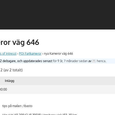
ror väg 646
s of Intresst
›
POI Fartkameror
›
nya Kameror väg 646
, 2 deltagare, och uppdaterades senast
för 9 år, 7 månader sedan
av
henca
.
 2 (av 2 totalt)
Inlägg
10:00
tips på mailen /Ibasto