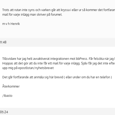
Trots att rutan inte syns och varken går att kryssa i eller ur så kommer det fortfara
mail för varje inlägg man skriver på forumet.
m v h Henrik
11:48
Tillsvidare har jag helt avvaktiverat integrationen mot bbPress. Får felsöka när jag 
Hoppas att det gör att du inte får ett mail för varje inlägg. Själv får jag det inte eft
upp mig på epostlistan/nyhetsbrevet
Det går fortfarande att anmäla sig här brevid ( eller under om du har en telefon )
Återkommer
/Ibasto
 05:24