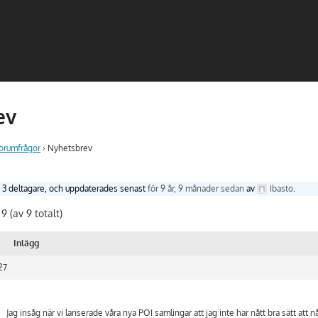
ev
forumfrågor
›
Nyhetsbrev
, 3 deltagare, och uppdaterades senast
för 9 år, 9 månader sedan
av
Ibasto
.
 9 (av 9 totalt)
Inlägg
:27
Jag insåg när vi lanserade våra nya POI samlingar att jag inte har nått bra sätt att nå 