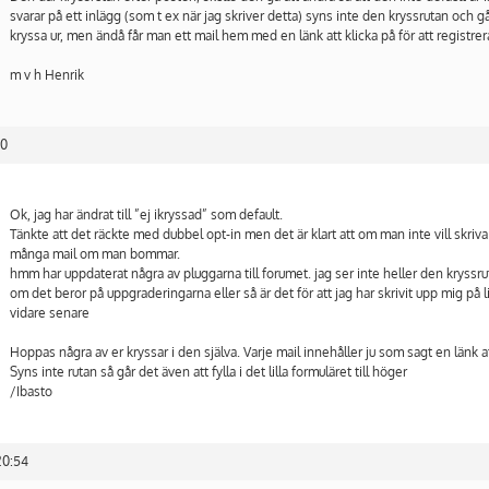
svarar på ett inlägg (som t ex när jag skriver detta) syns inte den kryssrutan och 
kryssa ur, men ändå får man ett mail hem med en länk att klicka på för att registrera
m v h Henrik
10
Ok, jag har ändrat till ”ej ikryssad” som default.
Tänkte att det räckte med dubbel opt-in men det är klart att om man inte vill skriva 
många mail om man bommar.
hmm har uppdaterat några av pluggarna till forumet. jag ser inte heller den kryssru
om det beror på uppgraderingarna eller så är det för att jag har skrivit upp mig på li
vidare senare
Hoppas några av er kryssar i den själva. Varje mail innehåller ju som sagt en länk at
Syns inte rutan så går det även att fylla i det lilla formuläret till höger
/Ibasto
20:54