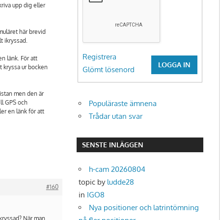
kriva upp dig eller
rmuläret här brevid
t ikryssad.
Registrera
n länk. För att
LOGGA IN
tt kryssa ur bocken
Glömt lösenord
listan men den är
ill GPS och
Populäraste ämnena
er en länk för att
Trådar utan svar
SENSTE INLÄGGEN
h-cam 20260804
topic by
ludde28
#160
in
IGO8
Nya positioner och latrintömning
 ikryssad? När man