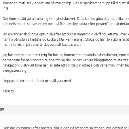
skapat en maillista / epostlista på mailchimp. Det är självklart helt upp till dig att s
inte.
Det finns 2 sätt att anmäla sig för nyhetsbrevet. Dels kan du göra det i det lilla fo
och dels när du skriver en ny post så finns en kryssruta efter posten” den är defaul
Jag använder sk dubble opt-in så efter att du har anmält dig så får du ett mail med e
hamna på listan så måste du klicka på länken i mailet. Skulle du har råka glömma a
men inte vill in på listan är det bara att kasta mailet.
Jag har inte helt bestämt mig för hur jag kommer att använda nyhetsbrevet/epost
gemensam för min andra site gpsinfo.se där jag skriver lite blogginlägg relaterat t
navigation. Självklart kommer jag inte att sprida din adress och varje mail innehååll
avregistrera sig
Hoppas du tycker det är ok och vill vara med
/Ibasto
:59
Den där kryssrutan efter posten, skulle den gå att ändra så att den inte default är