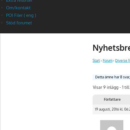
Extra resurser
Om/kontakt
POI Filer ( eng )
Stöd forumet
Nyhetsbr
Start
›
Forum
›
Diverse 
Detta ämne har 8 svar
Visar 9 inlägg - 1 till
Författare
19 augusti, 2016 kl. 06