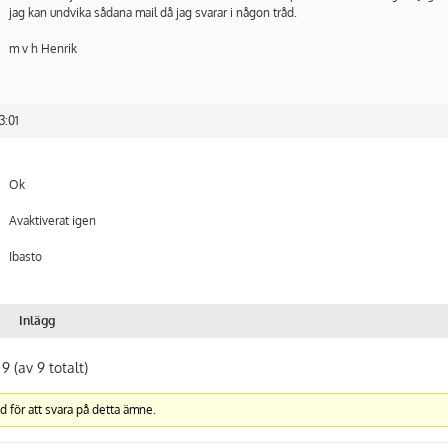
jag kan undvika sådana mail då jag svarar i någon tråd.
m v h Henrik
3:01
Ok
Avaktiverat igen
Ibasto
Inlägg
 9 (av 9 totalt)
d för att svara på detta ämne.