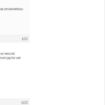
nde ett bekräftelse-
#237
har mera tid.
ersom jag har satt
#259