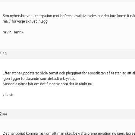
Sen nyhetsbrevets integration mot bbPress avaktiverades har det inte kommit någr
mail” för varje skrivet inlägg.
m v h Henrik
22:22
Efter att ha uppdaterat både temat och plugginet för epostlistan så testar jag att 
igen ligger fortfarande som default urkryssad.
Meddela gärna här om det fungerar som det är tänkt nu.
/Ibasto
22:44
Det har börjat komma mail om att man skall bekräfta prenumeration nu igen. Jag s