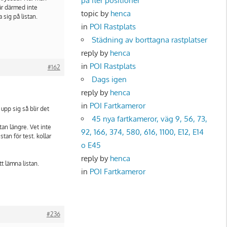
på fler positioner
går därmed inte
topic by
henca
 sig på listan.
in
POI Rastplats
Städning av borttagna rastplatser
reply by
henca
in
POI Rastplats
#162
Dags igen
reply by
henca
in
POI Fartkameror
upp sig så blir det
45 nya fartkameror, väg 9, 56, 73,
tan längre. Vet inte
92, 166, 374, 580, 616, 1100, E12, E14
stan för test. kollar
o E45
reply by
henca
t lämna listan.
in
POI Fartkameror
#236