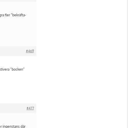
a fler ”bekräfta-
#469
aktivera ”bocken”
#477
er ingenstans där