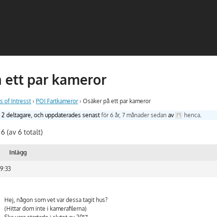
 ett par kameror
s of Intresst
›
POI Fartkameror
›
Osäker på ett par kameror
, 2 deltagare, och uppdaterades senast
för 6 år, 7 månader sedan
av
henca
.
 6 (av 6 totalt)
Inlägg
19:33
Hej, någon som vet var dessa tagit hus?
(Hittar dom inte i kamerafilerna)