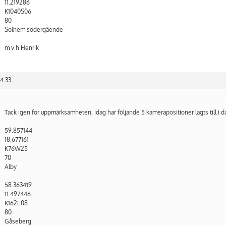
11.219286
K1040S06
80
Solhem södergående
m v h Henrik
14:33
Tack igen för uppmärksamheten, idag har följande 5 kamerapositioner lagts till i 
59.857144
18.677161
K76W25
70
Alby
58.363419
11.497446
K162E08
80
Gåseberg