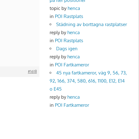
på fler positioner
topic by
henca
in
POI Rastplats
Städning av borttagna rastplatser
reply by
henca
in
POI Rastplats
Dags igen
reply by
henca
in
POI Fartkameror
#1618
45 nya fartkameror, väg 9, 56, 73,
92, 166, 374, 580, 616, 1100, E12, E14
o E45
reply by
henca
in
POI Fartkameror