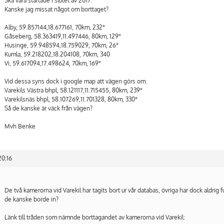
Ska vara startade i slutet av 2017.
Kanske jag missat något om borttaget?
Alby, 59.857144,18.677161, 70km, 232°
Gåseberg, 58.363419,11.497446, 80km, 129°
Husinge, 59.948594,18.759029, 70km, 26°
Kumla, 59.218202,18.204108, 70km, 340
Vi, 59.617094,17.498624, 70km, 169°
Vid dessa syns dock i google map att vägen görs om.
Varekils Västra bhpl, 58.121117,11.715455, 80km, 239°
Varekilsnäs bhpl, 58.107269,11.701328, 80km, 330°
Så de kanske är väck från vägen?
Mvh Benke
20:16
De två kamerorna vid Varekil har tagits bort ur vår databas, övriga har dock aldrig 
de kanske borde in?
Länk till tråden som nämnde borttagandet av kamerorna vid Varekil: