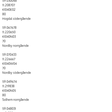
59.030048
11.208707
K1040E02
80
Hogdal södergående
59.067678
11.220650
K1040N03
70
Nordby norrgående
59.070433
11.226667
K1040W04
70
Nordby södergående
59.049674
11.219838
K1040N05
80
Solhem norrgående
59.048031