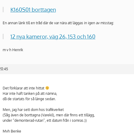
K160S01 borttagen
En annan länk till en tråd där de var nära att läggas in igen av misstag:
12 nya kameror, väg 26, 153 och 160
m v h Henrik
20:45
Det förklarar att inte hittat
Har inte haft tanken på att nämna,
då de startats för så länge sedan.
Men, jag har sett dom hos trafikverket
(Såg även de borttagna (Varekil), men där finns ett tillägg,
under ”demonterad-rutan”, ett datum från i somras.))
Mvh Benke