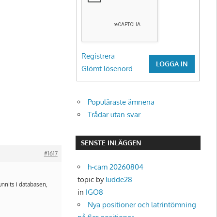
Registrera
LOGGA IN
Glömt lösenord
Populäraste ämnena
Trådar utan svar
SENSTE INLÄGGEN
#1617
h-cam 20260804
topic by
ludde28
funnits i databasen,
in
IGO8
Nya positioner och latrintömning