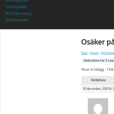
Extra resurser
Om/kontakt
POI Filer ( eng )
Stöd forumet
Osäker på
Start
›
Forum
›
POI Point
Detta ämne har 5 svar
Visar 6 inlägg - 1 till
Författare
10 december, 2019 kl. 