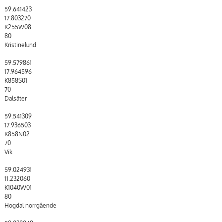
59.641423
17.803270
K255W08
80
Kristinelund
59.579861
17.964596
K858S01
70
Dalsäter
59.541309
17.936503
K858N02
70
Vik
59.024931
11.232060
K1040W01
80
Hogdal norrgående