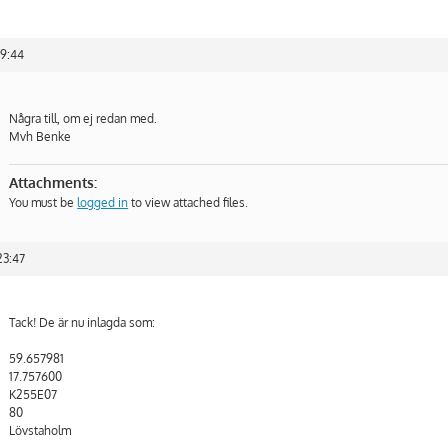
19:44
Några till, om ej redan med.
Mvh Benke
Attachments:
You must be
logged in
to view attached files.
23:47
Tack! De är nu inlagda som:
59.657981
17.757600
K255E07
80
Lövstaholm