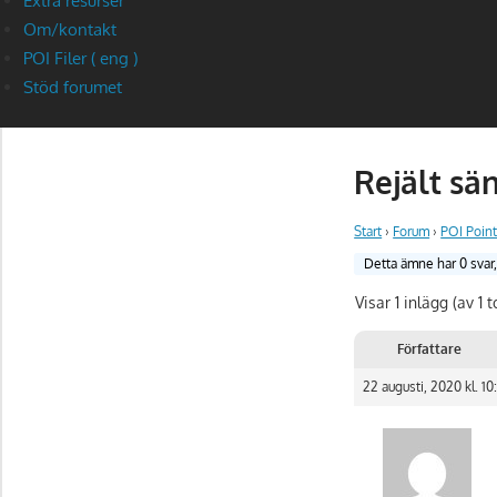
Extra resurser
Om/kontakt
POI Filer ( eng )
Stöd forumet
Rejält sä
Start
›
Forum
›
POI Point
Detta ämne har 0 svar
Visar 1 inlägg (av 1 t
Författare
22 augusti, 2020 kl. 10