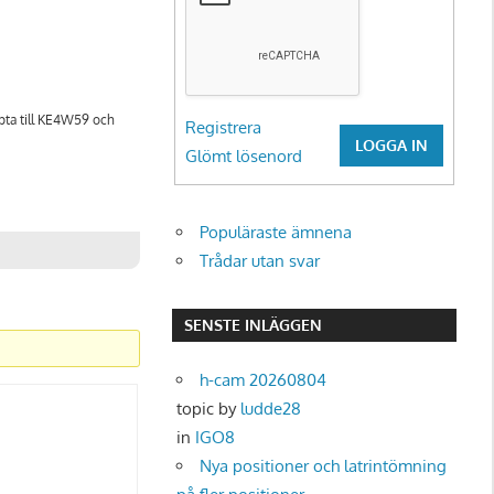
ta till KE4W59 och
Registrera
LOGGA IN
Glömt lösenord
Populäraste ämnena
Trådar utan svar
SENSTE INLÄGGEN
h-cam 20260804
topic by
ludde28
in
IGO8
Nya positioner och latrintömning