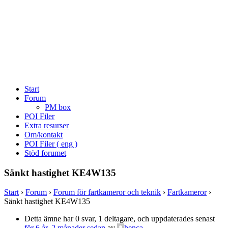
Start
Forum
PM box
POI Filer
Extra resurser
Om/kontakt
POI Filer ( eng )
Stöd forumet
Sänkt hastighet KE4W135
Start
›
Forum
›
Forum för fartkameror och teknik
›
Fartkameror
›
Sänkt hastighet KE4W135
Detta ämne har 0 svar, 1 deltagare, och uppdaterades senast
för 6 år, 2 månader sedan
av
henca
.