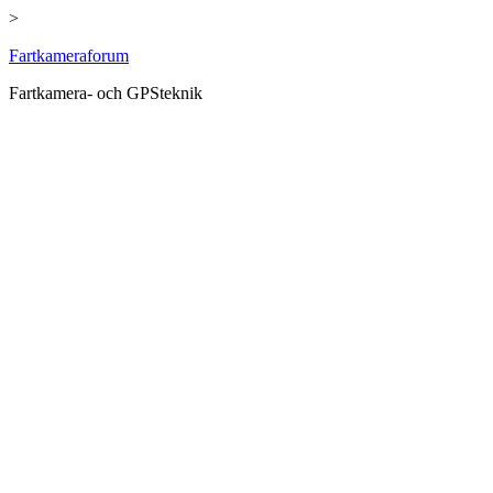
>
Hoppa
Fartkameraforum
till
Fartkamera- och GPSteknik
innehåll