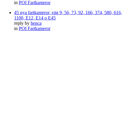
in
POI Fartkameror
45 nya fartkameror, väg 9, 56, 73, 92, 166, 374, 580, 616,
1100, E12, E14 o E45
reply by
henca
in
POI Fartkameror