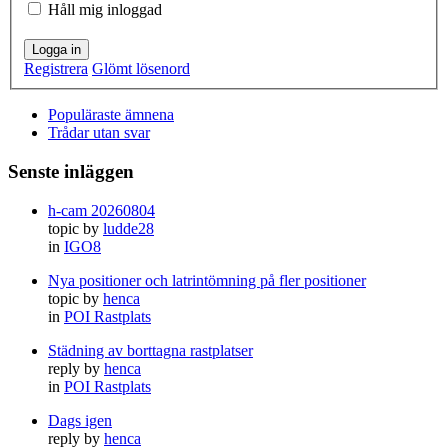
Håll mig inloggad
Logga in
Registrera
Glömt lösenord
Populäraste ämnena
Trådar utan svar
Senste inläggen
h-cam 20260804
topic by
ludde28
in
IGO8
Nya positioner och latrintömning på fler positioner
topic by
henca
in
POI Rastplats
Städning av borttagna rastplatser
reply by
henca
in
POI Rastplats
Dags igen
reply by
henca