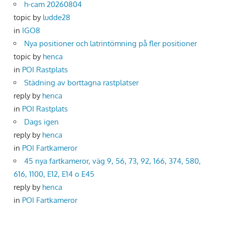
h-cam 20260804
topic by
ludde28
in
IGO8
Nya positioner och latrintömning på fler positioner
topic by
henca
in
POI Rastplats
Städning av borttagna rastplatser
reply by
henca
in
POI Rastplats
Dags igen
reply by
henca
in
POI Fartkameror
45 nya fartkameror, väg 9, 56, 73, 92, 166, 374, 580,
616, 1100, E12, E14 o E45
reply by
henca
in
POI Fartkameror