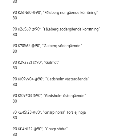
80
90 K26N60 @90″, ”Fåleberg norrgående körritning”
80
90 K26S59 @90″, ”Fåleberg södergående körritning”
80
90 K70S62 @90″, ”Garberg södergående”
80
90 K292E21 @90″, ”Gatmot”
80
90 K109W04 @90″, ”Gedsholm västergående”
80
90 K109E03 @90″, ”Gedsholm östergående”
80
70 KE4S123 @70″, ”Gnarp norra” Törs ej höja
80
90 KE4N122 @90″, ”Gnarp södra”
80