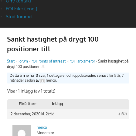
Om/kontakt
POI Filer ( eng )
Stöd forumet
Sänkt hastighet på drygt 100
positioner till
Start
›
Forum
›
POI Points of Intresst
›
POI Fartkameror
›
Sänkt hastighet på
drygt 100 positioner till
Detta ämne har 0 svar, 1 deltagare, och uppdaterades senast
för 5 år, 7
månader sedan
av
henca
.
Visar 1 inlägg (av 1 totalt)
Författare
Inlägg
12 december, 2020 kl. 21:56
#1871
henca
Moderator