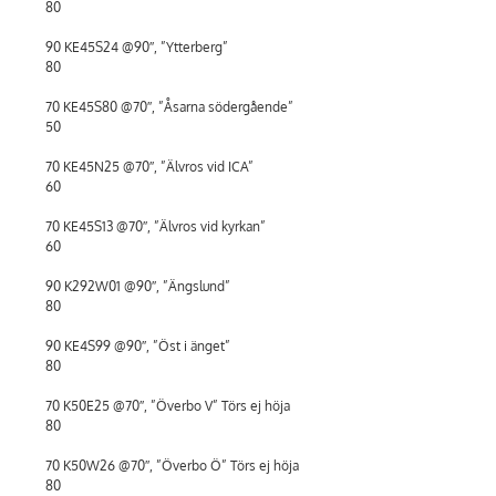
80
90 KE45S24 @90″, ”Ytterberg”
80
70 KE45S80 @70″, ”Åsarna södergående”
50
70 KE45N25 @70″, ”Älvros vid ICA”
60
70 KE45S13 @70″, ”Älvros vid kyrkan”
60
90 K292W01 @90″, ”Ängslund”
80
90 KE4S99 @90″, ”Öst i änget”
80
70 K50E25 @70″, ”Överbo V” Törs ej höja
80
70 K50W26 @70″, ”Överbo Ö” Törs ej höja
80