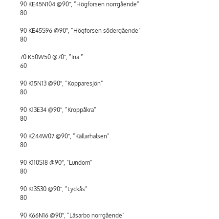
90 KE45N104 @90″, ”Högforsen norrgående”
80
90 KE45S96 @90″, ”Högforsen södergående”
80
70 K50W50 @70″, ”Ina ”
60
90 K15N13 @90″, ”Kopparesjön”
80
90 K13E34 @90″, ”Kroppåkra”
80
90 K244W07 @90″, ”Källarhalsen”
80
90 K110S18 @90″, ”Lundom”
80
90 K13S30 @90″, ”Lyckås”
80
90 K66N16 @90″, ”Läsarbo norrgående”