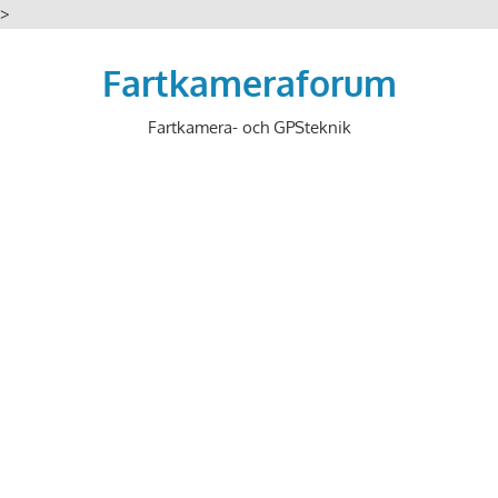
>
Hoppa
till
Fartkameraforum
innehåll
Fartkamera- och GPSteknik