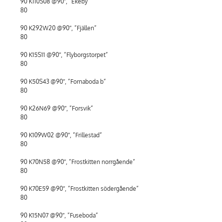
90 K110S08 @90″, ”Ekeby”
80
90 K292W20 @90″, ”Fjällen”
80
90 K15S11 @90″, ”Flyborgstorpet”
80
90 K50S43 @90″, ”Fornaboda b”
80
90 K26N69 @90″, ”Forsvik”
80
90 K109W02 @90″, ”Frillestad”
80
90 K70N58 @90″, ”Frostkitten norrgående”
80
90 K70E59 @90″, ”Frostkitten södergående”
80
90 K15N07 @90″, ”Fuseboda”