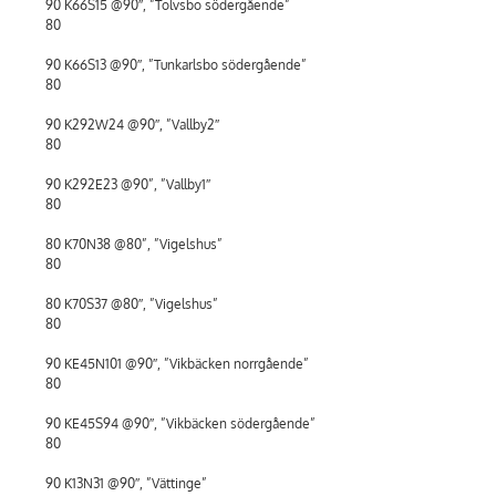
90 K66S15 @90″, ”Tolvsbo södergående”
80
90 K66S13 @90″, ”Tunkarlsbo södergående”
80
90 K292W24 @90″, ”Vallby2″
80
90 K292E23 @90”, ”Vallby1″
80
80 K70N38 @80”, ”Vigelshus”
80
80 K70S37 @80″, ”Vigelshus”
80
90 KE45N101 @90″, ”Vikbäcken norrgående”
80
90 KE45S94 @90″, ”Vikbäcken södergående”
80
90 K13N31 @90″, ”Vättinge”