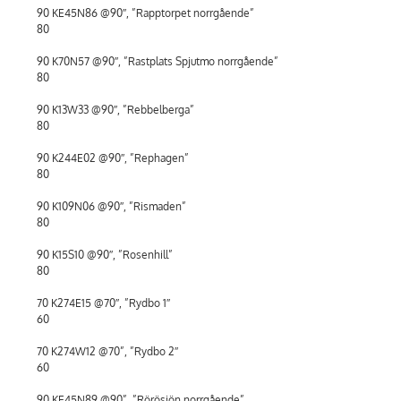
90 KE45N86 @90″, ”Rapptorpet norrgående”
80
90 K70N57 @90″, ”Rastplats Spjutmo norrgående”
80
90 K13W33 @90″, ”Rebbelberga”
80
90 K244E02 @90″, ”Rephagen”
80
90 K109N06 @90″, ”Rismaden”
80
90 K15S10 @90″, ”Rosenhill”
80
70 K274E15 @70″, ”Rydbo 1″
60
70 K274W12 @70”, ”Rydbo 2″
60
90 KE45N89 @90”, ”Rörösjön norrgående”