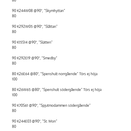
80
90 K244W08 @90″, ”Skymhyttan”
80
90 K292W05 @90″, ”Slåttan”
80
90 K15S14 @90″, ”Slätten”
80
90 K292E19 @90″, ”Smedby”
80
80 K26E64 @80″, ”Spenshult norrgående” Törs ej höja
100
80 K26W65 @80″, ”Spenshult södergående” Törs ej höja
100
90 K70S61 @90″, ”Spjutmodammen södergående”
80
90 K244E03 @90″, ”St. Mon”
80