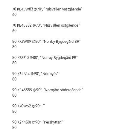
70 KE45W83 @70″, ”Nilsvallen västgående”
60
70 KE45E82 @70″, ”Nilsvallen östgående”
60
80 K72W09 @80″, ”Norrby Bygdegård BR”
80
80 K72E10 @80″, ”Norrby Bygdegård FR”
80
90 K52N14 @90″, ”Norrbyås”
80
90 KE45S85 @90″, ”Norrgård södergående”
80
90 K70W52 @90″, ””
80
90 K244S01 @90″, ”Pershyttan”
80