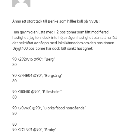
Ännu ett stort tack till Benke som håller koll på NVDB!
Han gav mig en lista med 112 positioner som fått modifierad
hastighet. Jag törs dock inte höja någon hastighet utan att ha fått
det bekräftat av någon med lokalkännedom om den positionen.
Drygt 100 positioner har dock fått sänkt hastighet:
90 K292W16 @90″, ”Berg”
80
90 K244E04 @90″, ”Bergsäng”
80
90 K110N10 @90″, ”Billesholm”
80
90 K70W60 @90″, ”Björka fäbod norrgående”
80
80
90 K272N07 @90″, ”Broby”