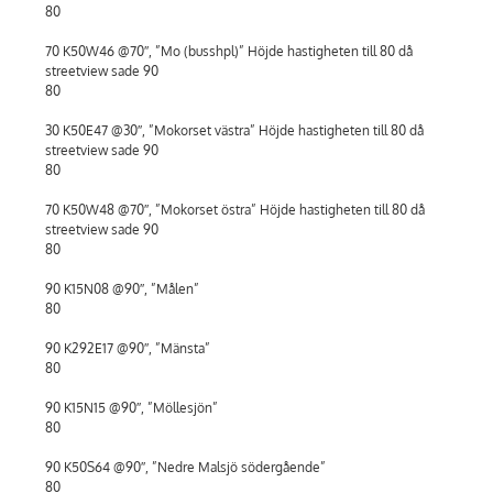
80
70 K50W46 @70″, ”Mo (busshpl)” Höjde hastigheten till 80 då
streetview sade 90
80
30 K50E47 @30″, ”Mokorset västra” Höjde hastigheten till 80 då
streetview sade 90
80
70 K50W48 @70″, ”Mokorset östra” Höjde hastigheten till 80 då
streetview sade 90
80
90 K15N08 @90″, ”Målen”
80
90 K292E17 @90″, ”Mänsta”
80
90 K15N15 @90″, ”Möllesjön”
80
90 K50S64 @90″, ”Nedre Malsjö södergående”
80