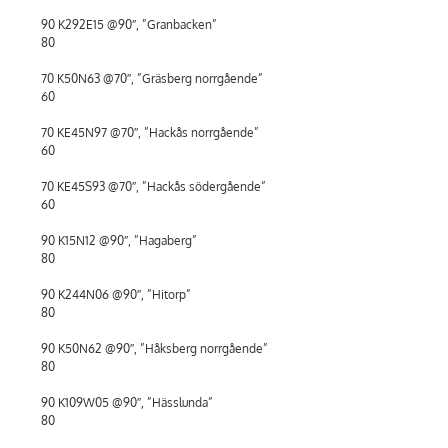
90 K292E15 @90″, ”Granbacken”
80
70 K50N63 @70″, ”Gräsberg norrgående”
60
70 KE45N97 @70″, ”Hackås norrgående”
60
70 KE45S93 @70″, ”Hackås södergående”
60
90 K15N12 @90″, ”Hagaberg”
80
90 K244N06 @90″, ”Hitorp”
80
90 K50N62 @90″, ”Håksberg norrgående”
80
90 K109W05 @90″, ”Hässlunda”
80