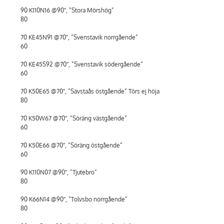
90 K110N16 @90″, ”Stora Mörshög”
80
70 KE45N91 @70″, ”Svenstavik norrgående”
60
70 KE45S92 @70″, ”Svenstavik södergående”
60
70 K50E65 @70″, ”Sävstaås östgående” Törs ej höja
80
70 K50W67 @70″, ”Söräng västgående”
60
70 K50E66 @70″, ”Söräng östgående”
60
90 K110N07 @90″, ”Tjutebro”
80
90 K66N14 @90″, ”Tolvsbo norrgående”
80