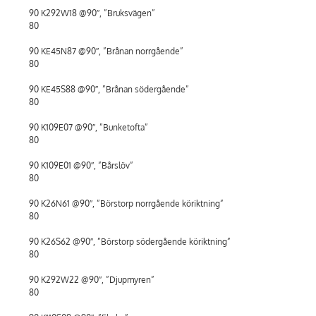
90 K292W18 @90″, ”Bruksvägen”
80
90 KE45N87 @90″, ”Brånan norrgående”
80
90 KE45S88 @90″, ”Brånan södergående”
80
90 K109E07 @90″, ”Bunketofta”
80
90 K109E01 @90″, ”Bårslöv”
80
90 K26N61 @90″, ”Börstorp norrgående köriktning”
80
90 K26S62 @90″, ”Börstorp södergående köriktning”
80
90 K292W22 @90″, ”Djupmyren”
80