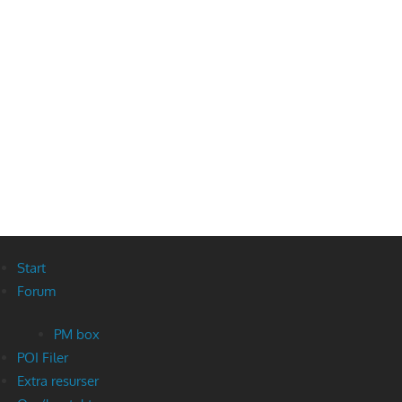
Start
Forum
PM box
POI Filer
Extra resurser