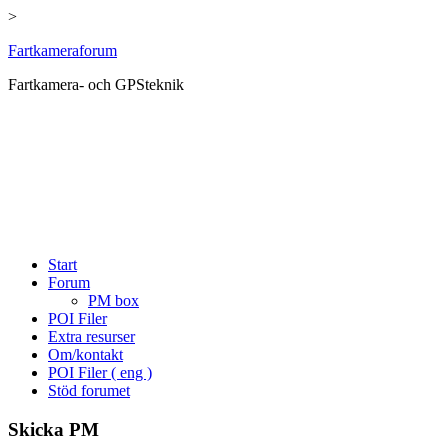
>
Hoppa
Fartkameraforum
till
Fartkamera- och GPSteknik
innehåll
Start
Forum
PM box
POI Filer
Extra resurser
Om/kontakt
POI Filer ( eng )
Stöd forumet
Skicka PM