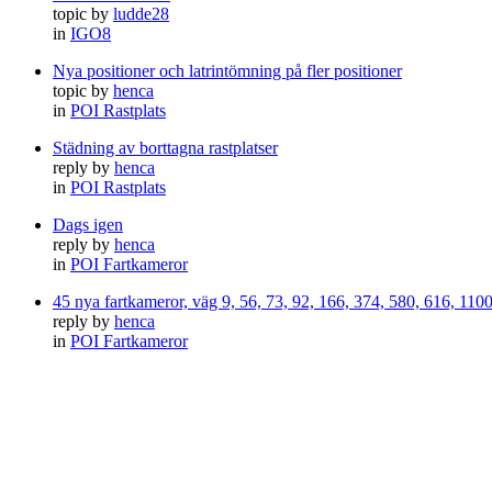
topic by
ludde28
in
IGO8
Nya positioner och latrintömning på fler positioner
topic by
henca
in
POI Rastplats
Städning av borttagna rastplatser
reply by
henca
in
POI Rastplats
Dags igen
reply by
henca
in
POI Fartkameror
45 nya fartkameror, väg 9, 56, 73, 92, 166, 374, 580, 616, 11
reply by
henca
in
POI Fartkameror