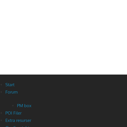
Start
Forum
PM box
POI Filer
Extra resurser