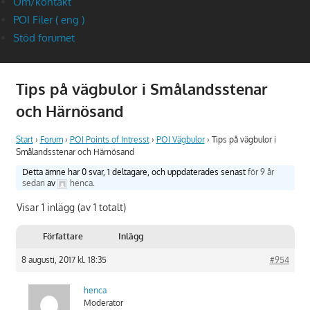
Om/kontakt
POI Filer ( eng )
Stöd forumet
Tips på vägbulor i Smålandsstenar
och Härnösand
Start
›
Forum
›
POI Points of Intresst
›
POI Vägbulor
›
Tips på vägbulor i
Smålandsstenar och Härnösand
Detta ämne har 0 svar, 1 deltagare, och uppdaterades senast
för 9 år
sedan
av
henca
.
Visar 1 inlägg (av 1 totalt)
Författare
Inlägg
8 augusti, 2017 kl. 18:35
#954
henca
Moderator