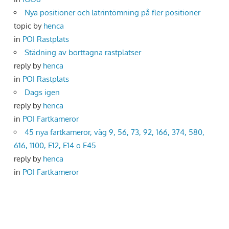
Nya positioner och latrintömning på fler positioner
topic by
henca
in
POI Rastplats
Städning av borttagna rastplatser
reply by
henca
in
POI Rastplats
Dags igen
reply by
henca
in
POI Fartkameror
45 nya fartkameror, väg 9, 56, 73, 92, 166, 374, 580,
616, 1100, E12, E14 o E45
reply by
henca
in
POI Fartkameror