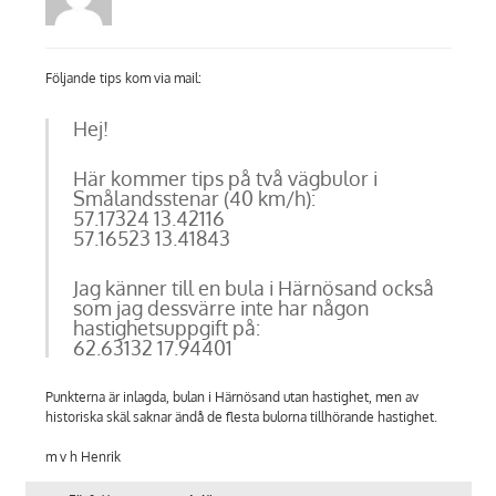
Följande tips kom via mail:
Hej!
Här kommer tips på två vägbulor i
Smålandsstenar (40 km/h):
57.17324 13.42116
57.16523 13.41843
Jag känner till en bula i Härnösand också
som jag dessvärre inte har någon
hastighetsuppgift på:
62.63132 17.94401
Punkterna är inlagda, bulan i Härnösand utan hastighet, men av
historiska skäl saknar ändå de flesta bulorna tillhörande hastighet.
m v h Henrik