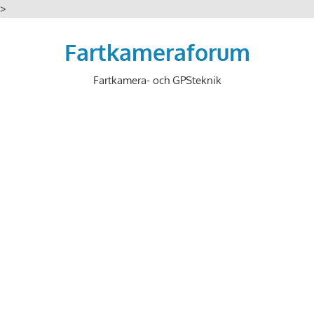
>
Hoppa
till
Fartkameraforum
innehåll
Fartkamera- och GPSteknik