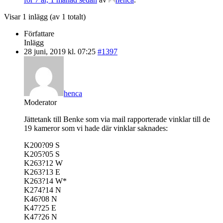
Visar 1 inlägg (av 1 totalt)
Författare
Inlägg
28 juni, 2019 kl. 07:25
#1397
henca
Moderator
Jättetank till Benke som via mail rapporterade vinklar till de
19 kameror som vi hade där vinklar saknades:
K200?09 S
K205?05 S
K263?12 W
K263?13 E
K263?14 W*
K274?14 N
K46?08 N
K47?25 E
K47?26 N