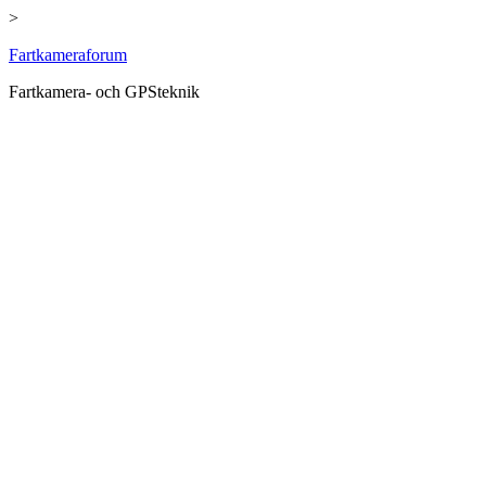
>
Hoppa
Fartkameraforum
till
Fartkamera- och GPSteknik
innehåll