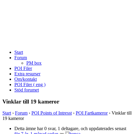
Start
Forum
PM box
POI Filer
Extra resurser
Om/kontakt
POI Filer ( eng )
Stöd forumet
Vinklar till 19 kameror
Start
›
Forum
›
POI Points of Intresst
›
POI Fartkameror
›
Vinklar till
19 kameror
Detta ämne har 0 svar, 1 deltagare, och uppdaterades senast
för 7 år, 1 månad sedan
av
henca
.