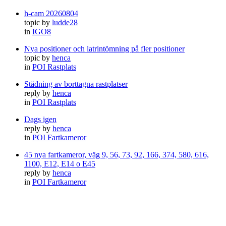
h-cam 20260804
topic by
ludde28
in
IGO8
Nya positioner och latrintömning på fler positioner
topic by
henca
in
POI Rastplats
Städning av borttagna rastplatser
reply by
henca
in
POI Rastplats
Dags igen
reply by
henca
in
POI Fartkameror
45 nya fartkameror, väg 9, 56, 73, 92, 166, 374, 580, 616,
1100, E12, E14 o E45
reply by
henca
in
POI Fartkameror