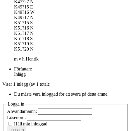
K47?27 N
K49?15 E
K49?16 W
K49?17 N
K51?15 S
K51?16 N
K51?17 N
K51?18 S
K51?19 S
K51?20 N
m v h Henrik
Författare
Inlägg
Visar 1 inlägg (av 1 totalt)
Du måste vara inloggad för att svara på detta ämne.
Logga in
Användarnamn:
Lösenord:
Håll mig inloggad
Logga in