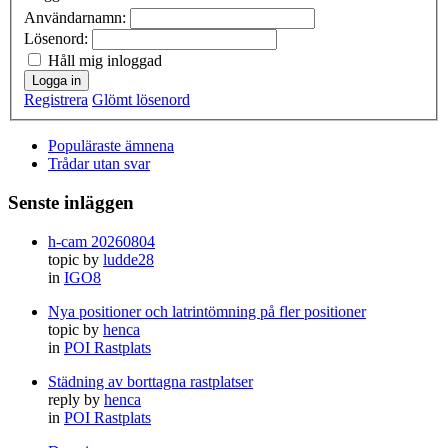
Användarnamn:
Lösenord:
Håll mig inloggad
Logga in
Registrera
Glömt lösenord
Populäraste ämnena
Trådar utan svar
Senste inläggen
h-cam 20260804
topic by
ludde28
in
IGO8
Nya positioner och latrintömning på fler positioner
topic by
henca
in
POI Rastplats
Städning av borttagna rastplatser
reply by
henca
in
POI Rastplats