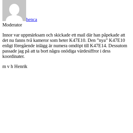
henca
Moderator
Innor var uppmärksam och skickade ett mail där han påpekade att
det nu fanns två kameror som heter K47E10. Den ”nya” K47E10
enligt föregående inlägg är numera omdöpt till K47E14. Dessutom
passade jag på att ta bort några onödiga värdesiffror i dess
koordinater.
m v h Henrik