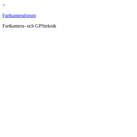
>
Hoppa
Fartkameraforum
till
Fartkamera- och GPSteknik
innehåll