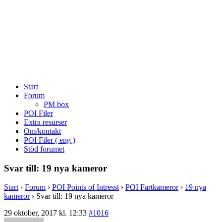
Start
Forum
PM box
POI Filer
Extra resurser
Om/kontakt
POI Filer ( eng )
Stöd forumet
Svar till: 19 nya kameror
Start
›
Forum
›
POI Points of Intresst
›
POI Fartkameror
›
19 nya
kameror
›
Svar till: 19 nya kameror
29 oktober, 2017 kl. 12:33
#1016