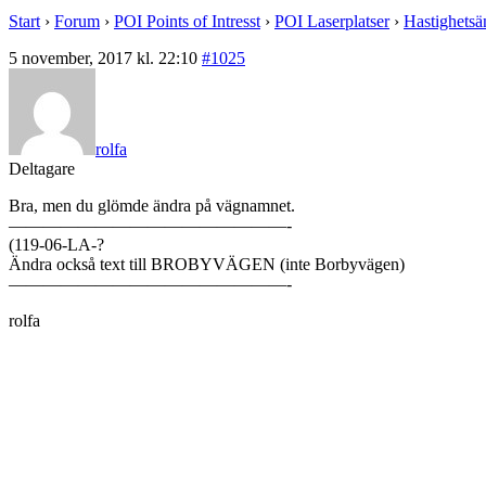
Start
›
Forum
›
POI Points of Intresst
›
POI Laserplatser
›
Hastighetsä
5 november, 2017 kl. 22:10
#1025
rolfa
Deltagare
Bra, men du glömde ändra på vägnamnet.
————————————————-
(119-06-LA-?
Ändra också text till BROBYVÄGEN (inte Borbyvägen)
————————————————-
rolfa