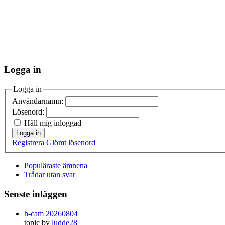
Logga in
Logga in
Användarnamn:
Lösenord:
Håll mig inloggad
Logga in
Registrera
Glömt lösenord
Populäraste ämnena
Trådar utan svar
Senste inläggen
h-cam 20260804
topic by
ludde28