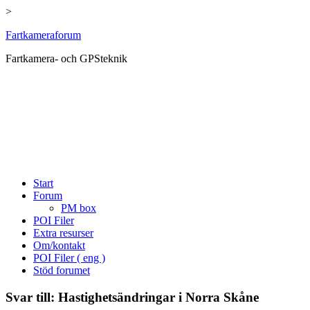
>
Hoppa
Fartkameraforum
till
Fartkamera- och GPSteknik
innehåll
Start
Forum
PM box
POI Filer
Extra resurser
Om/kontakt
POI Filer ( eng )
Stöd forumet
Svar till: Hastighetsändringar i Norra Skåne