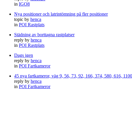
in
IGO8
Nya positioner och latrintömning på fler positioner
topic by
henca
in
POI Rastplats
Städning av borttagna rastplatser
reply by
henca
in
POI Rastplats
Dags igen
reply by
henca
in
POI Fartkameror
45 nya fartkameror, väg 9, 56, 73, 92, 166, 374, 580, 616, 11
reply by
henca
in
POI Fartkameror