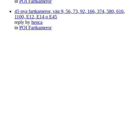
in
POI Fartkameror
45 nya fartkameror, väg 9, 56, 73, 92, 166, 374, 580, 616,
1100, E12, E14 o E45
reply by
henca
in
POI Fartkameror