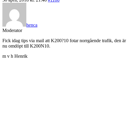
henca
Moderator
Fick idag tips via mail att K200?10 fotar norrgående trafik, den är
nu omdöpt till K200N10.
m v h Henrik