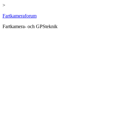
>
Hoppa
Fartkameraforum
till
Fartkamera- och GPSteknik
innehåll