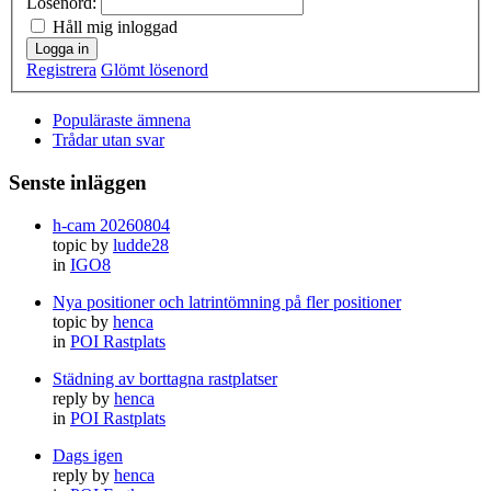
Lösenord:
Håll mig inloggad
Logga in
Registrera
Glömt lösenord
Populäraste ämnena
Trådar utan svar
Senste inläggen
h-cam 20260804
topic by
ludde28
in
IGO8
Nya positioner och latrintömning på fler positioner
topic by
henca
in
POI Rastplats
Städning av borttagna rastplatser
reply by
henca
in
POI Rastplats
Dags igen
reply by
henca