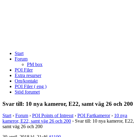
Start
Forum
PM box
POI Filer
Extra resurser
Om/kontakt
POI Filer ( eng )
Stöd forumet
Svar till: 10 nya kameror, E22, samt väg 26 och 200
Start
›
Forum
›
POI Points of Intresst
›
POI Fartkameror
›
10 nya
kameror, E22, samt väg 26 och 200
›
Svar till: 10 nya kameror, E22,
samt väg 26 och 200
30 april, 2018 kl. 21:46
#1100