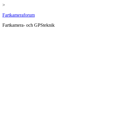
>
Hoppa
Fartkameraforum
till
Fartkamera- och GPSteknik
innehåll