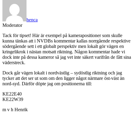
henca
Moderator
Tack för tipset! Här är exempel på kamerapositioner som skulle
kunna tänkas att i NVDBs kommentar kallas norrgående respektive
södergående sett i ett globalt perspektiv men lokalt gör vägen en
kringelikrok i nästan motsatt riktning. Någon kommentar hade vi
dock inte på dessa kameror så jag vet inte säkert varifrån de fått sina
väderstreck.
Dock går vägen lokalt i nordvästlig – sydöstlig riktning och jag
tycker att det ser ut som om den ligger något närmare öst-väst än
nord-syd. Därför döpte jag om positionerna till:
KE22E40
KE22W39
m v h Henrik