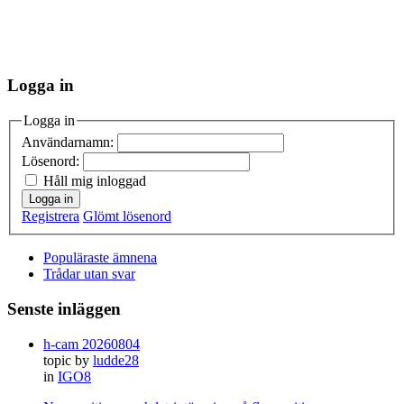
Logga in
Logga in
Användarnamn:
Lösenord:
Håll mig inloggad
Logga in
Registrera
Glömt lösenord
Populäraste ämnena
Trådar utan svar
Senste inläggen
h-cam 20260804
topic by
ludde28
in
IGO8