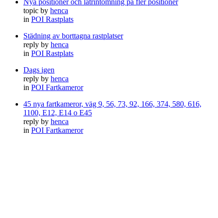
Nya positioner och latrintömning på fler positioner
topic by
henca
in
POI Rastplats
Städning av borttagna rastplatser
reply by
henca
in
POI Rastplats
Dags igen
reply by
henca
in
POI Fartkameror
45 nya fartkameror, väg 9, 56, 73, 92, 166, 374, 580, 616,
1100, E12, E14 o E45
reply by
henca
in
POI Fartkameror