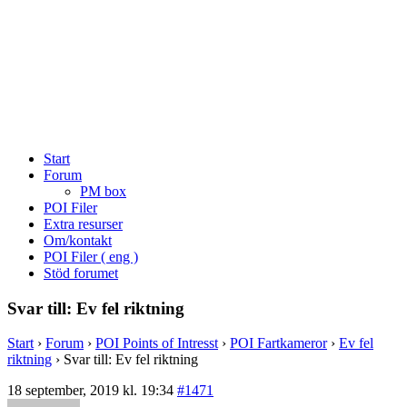
Start
Forum
PM box
POI Filer
Extra resurser
Om/kontakt
POI Filer ( eng )
Stöd forumet
Svar till: Ev fel riktning
Start
›
Forum
›
POI Points of Intresst
›
POI Fartkameror
›
Ev fel
riktning
›
Svar till: Ev fel riktning
18 september, 2019 kl. 19:34
#1471