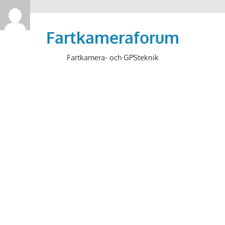
>
Hoppa
till
Fartkameraforum
innehåll
Fartkamera- och GPSteknik