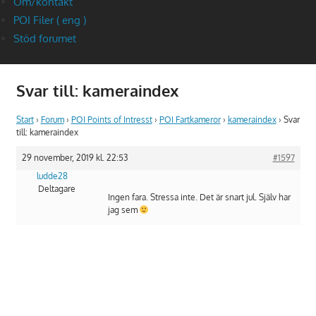
Om/kontakt
POI Filer ( eng )
Stöd forumet
Svar till: kameraindex
Start
›
Forum
›
POI Points of Intresst
›
POI Fartkameror
›
kameraindex
›
Svar
till: kameraindex
29 november, 2019 kl. 22:53
#1597
ludde28
Deltagare
Ingen fara. Stressa inte. Det är snart jul. Själv har
jag sem