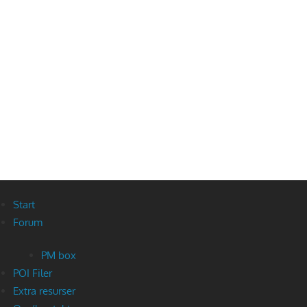
Start
Forum
PM box
POI Filer
Extra resurser