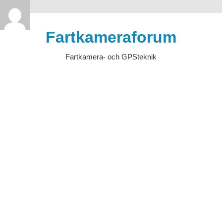
>
Hoppa
till
Fartkameraforum
innehåll
Fartkamera- och GPSteknik