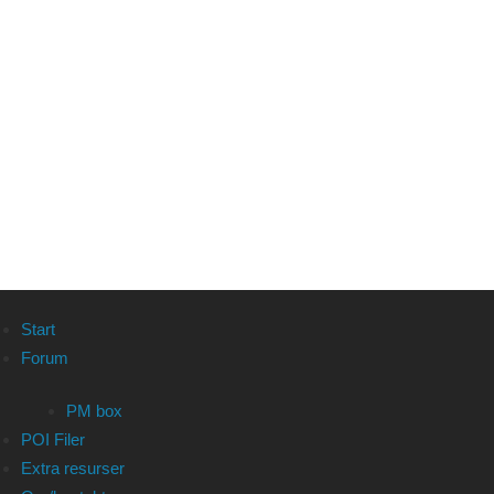
Start
Forum
PM box
POI Filer
Extra resurser