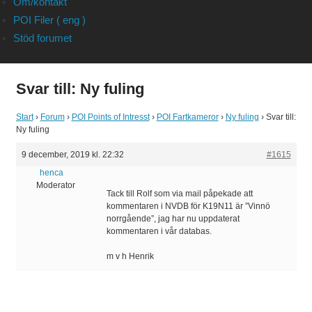
Om/kontakt
POI Filer ( eng )
Stöd forumet
Svar till: Ny fuling
Start
›
Forum
›
POI Points of Intresst
›
POI Fartkameror
›
Ny fuling
›
Svar till:
Ny fuling
9 december, 2019 kl. 22:32
#1615
henca
Moderator
Tack till Rolf som via mail påpekade att
kommentaren i NVDB för K19N11 är ”Vinnö
norrgående”, jag har nu uppdaterat
kommentaren i vår databas.
m v h Henrik