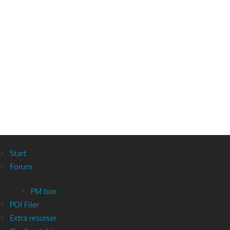
Start
Forum
PM box
POI Filer
Extra resurser