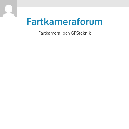
>
Hoppa
till
Fartkameraforum
innehåll
Fartkamera- och GPSteknik