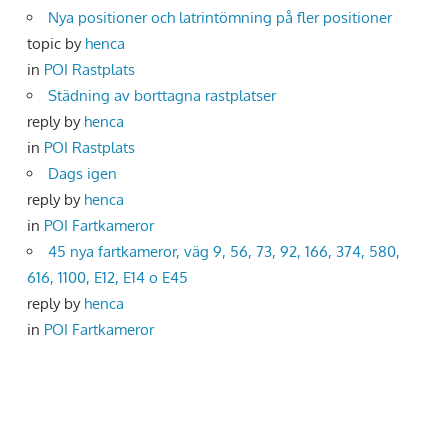
Nya positioner och latrintömning på fler positioner
topic by
henca
in
POI Rastplats
Städning av borttagna rastplatser
reply by
henca
in
POI Rastplats
Dags igen
reply by
henca
in
POI Fartkameror
45 nya fartkameror, väg 9, 56, 73, 92, 166, 374, 580,
616, 1100, E12, E14 o E45
reply by
henca
in
POI Fartkameror