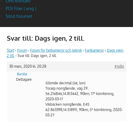
Om/kontakt
POI Filer ( eng )
Stöd forumet
Svar till: Dags igen, 2 till.
Start
›
Forum
›
Forum för fartkameror och teknik
›
Fartkameror
›
Dags igen,
2 till.
›
Svar till: Dags igen, 2 till.
30 mars, 2020 kl. 20:28
#1686
Benke
Deltagare
Glömde decimal (lat, lon)
Torarp norrgående, väg 29.
56.216846,14.813442, 90km, 17° körriktning,
2020-03-17
Vikbäcken norrgående, E45.
62.863398,14.518911, 90km, 5° körriktning, 2020-
03-27