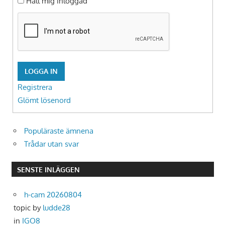
Håll mig inloggad
LOGGA IN
Registrera
Glömt lösenord
Populäraste ämnena
Trådar utan svar
SENSTE INLÄGGEN
h-cam 20260804
topic by
ludde28
in
IGO8