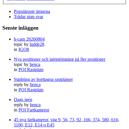
Populäraste ämnena
Trådar utan svar
Senste inläggen
h-cam 20260804
topic by
ludde28
in
IGO8
Nya positioner och latrintömning på fler positioner
topic by
henca
in
POI Rastplats
Städning av borttagna rastplatser
reply by
henca
in
POI Rastplats
Dags igen
reply by
henca
in
POI Fartkameror
45 nya fartkameror, väg 9, 56, 73, 92, 166, 374, 580, 616,
1100, E12, E14 o E45