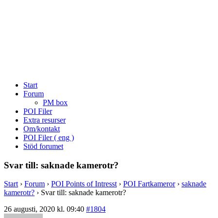
Start
Forum
PM box
POI Filer
Extra resurser
Om/kontakt
POI Filer ( eng )
Stöd forumet
Svar till: saknade kamerotr?
Start
›
Forum
›
POI Points of Intresst
›
POI Fartkameror
›
saknade
kamerotr?
›
Svar till: saknade kamerotr?
26 augusti, 2020 kl. 09:40
#1804