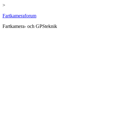
>
Hoppa
Fartkameraforum
till
Fartkamera- och GPSteknik
innehåll