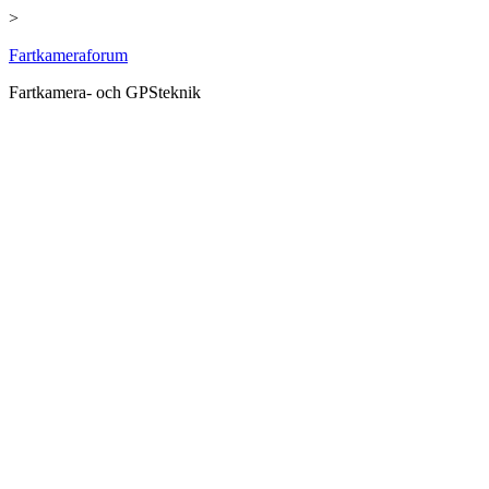
>
Hoppa
Fartkameraforum
till
Fartkamera- och GPSteknik
innehåll