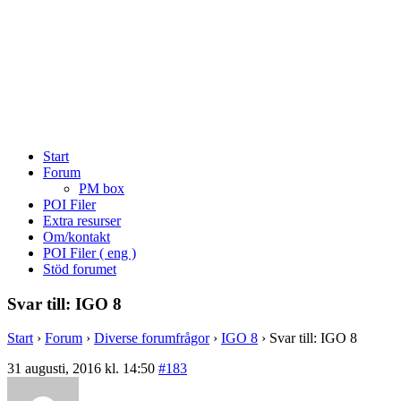
Start
Forum
PM box
POI Filer
Extra resurser
Om/kontakt
POI Filer ( eng )
Stöd forumet
Svar till: IGO 8
Start
›
Forum
›
Diverse forumfrågor
›
IGO 8
›
Svar till: IGO 8
31 augusti, 2016 kl. 14:50
#183