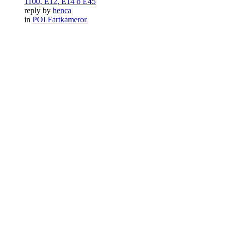
1100, E12, E14 o E45
reply by
henca
in
POI Fartkameror