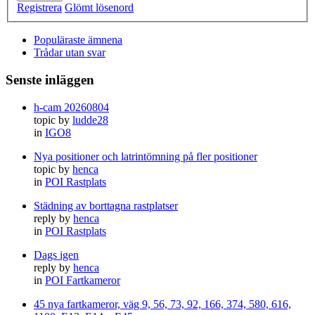
Registrera
Glömt lösenord
Populäraste ämnena
Trådar utan svar
Senste inläggen
h-cam 20260804
topic by
ludde28
in
IGO8
Nya positioner och latrintömning på fler positioner
topic by
henca
in
POI Rastplats
Städning av borttagna rastplatser
reply by
henca
in
POI Rastplats
Dags igen
reply by
henca
in
POI Fartkameror
45 nya fartkameror, väg 9, 56, 73, 92, 166, 374, 580, 616,