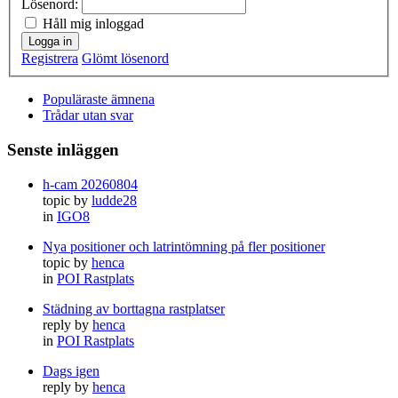
Lösenord:
Håll mig inloggad
Logga in
Registrera
Glömt lösenord
Populäraste ämnena
Trådar utan svar
Senste inläggen
h-cam 20260804
topic by
ludde28
in
IGO8
Nya positioner och latrintömning på fler positioner
topic by
henca
in
POI Rastplats
Städning av borttagna rastplatser
reply by
henca
in
POI Rastplats
Dags igen
reply by
henca