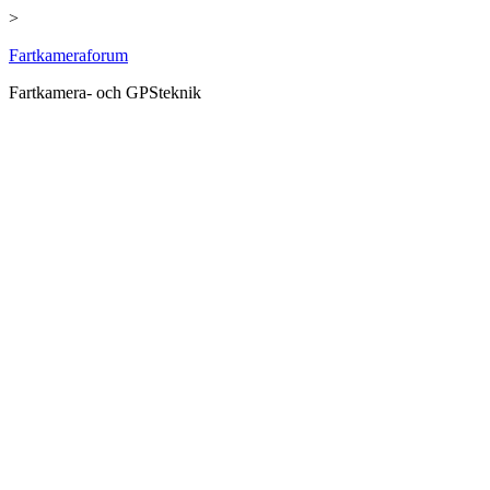
>
Hoppa
Fartkameraforum
till
Fartkamera- och GPSteknik
innehåll