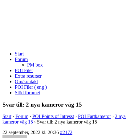
Start
Forum
PM box
POI Filer
Extra resurser
Om/kontakt
POI Filer ( eng )
Stöd forumet
Svar till: 2 nya kameror väg 15
Start
›
Forum
›
POI Points of Intresst
›
POI Fartkameror
›
2 nya
kameror väg 15
›
Svar till: 2 nya kameror väg 15
22 september, 2022 kl. 20:36
#2172