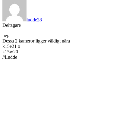
ludde28
Deltagare
hej:
Dessa 2 kameror ligger väldigt nära
k15e21 o
k15w20
//Ludde