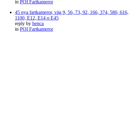
in
POI Fartkameror
45 nya fartkameror, väg 9, 56, 73, 92, 166, 374, 580, 616,
1100, E12, E14 o E45
reply by
henca
in
POI Fartkameror