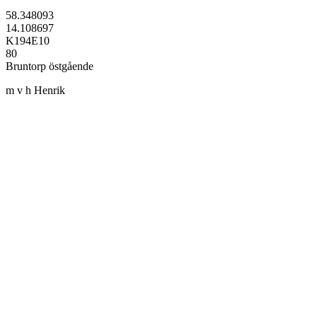
58.348093
14.108697
K194E10
80
Bruntorp östgående
m v h Henrik