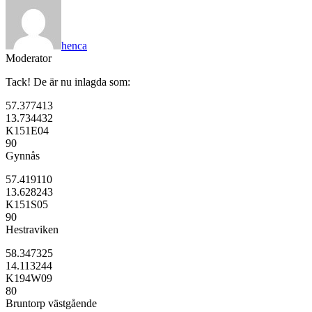
henca
Moderator
Tack! De är nu inlagda som:
57.377413
13.734432
K151E04
90
Gynnås
57.419110
13.628243
K151S05
90
Hestraviken
58.347325
14.113244
K194W09
80
Bruntorp västgående