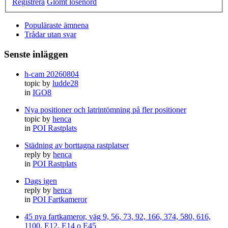
Registrera
Glömt lösenord
Populäraste ämnena
Trådar utan svar
Senste inläggen
h-cam 20260804
topic by
ludde28
in
IGO8
Nya positioner och latrintömning på fler positioner
topic by
henca
in
POI Rastplats
Städning av borttagna rastplatser
reply by
henca
in
POI Rastplats
Dags igen
reply by
henca
in
POI Fartkameror
45 nya fartkameror, väg 9, 56, 73, 92, 166, 374, 580, 616,
1100, E12, E14 o E45