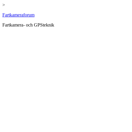
>
Hoppa
Fartkameraforum
till
Fartkamera- och GPSteknik
innehåll