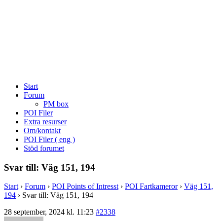
Start
Forum
PM box
POI Filer
Extra resurser
Om/kontakt
POI Filer ( eng )
Stöd forumet
Svar till: Väg 151, 194
Start
›
Forum
›
POI Points of Intresst
›
POI Fartkameror
›
Väg 151,
194
›
Svar till: Väg 151, 194
28 september, 2024 kl. 11:23
#2338