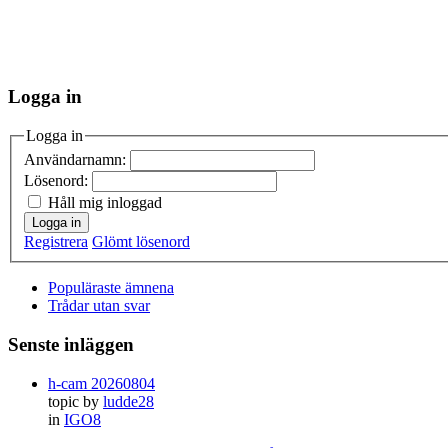
Logga in
Logga in
Användarnamn:
Lösenord:
Håll mig inloggad
Logga in
Registrera
Glömt lösenord
Populäraste ämnena
Trådar utan svar
Senste inläggen
h-cam 20260804
topic by
ludde28
in
IGO8