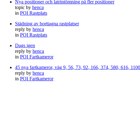
Nya positioner och latrintömning på fler positioner
topic by
henca
in
POI Rastplats
Städning av borttagna rastplatser
reply by
henca
in
POI Rastplats
Dags igen
reply by
henca
in
POI Fartkameror
45 nya fartkameror, väg 9, 56, 73, 92, 166, 374, 580, 616, 11
reply by
henca
in
POI Fartkameror