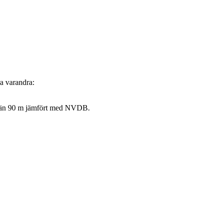
a varandra:
e än 90 m jämfört med NVDB.