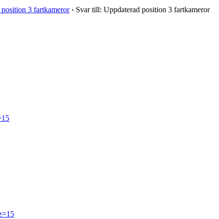
position 3 fartkameror
›
Svar till: Uppdaterad position 3 fartkameror
=15
z=15