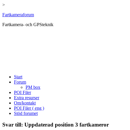
>
Hoppa
Fartkameraforum
till
Fartkamera- och GPSteknik
innehåll
Start
Forum
PM box
POI Filer
Extra resurser
Om/kontakt
POI Filer ( eng )
Stöd forumet
Svar till: Uppdaterad position 3 fartkameror