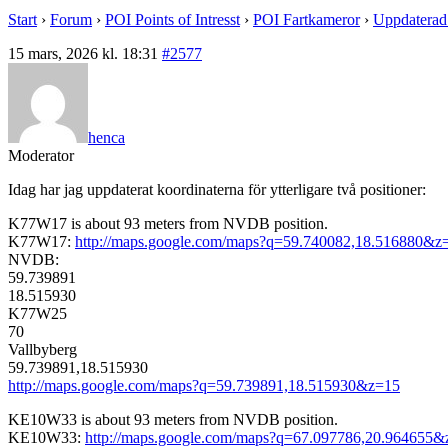
Start
›
Forum
›
POI Points of Intresst
›
POI Fartkameror
›
Uppdaterad 
15 mars, 2026 kl. 18:31
#2577
henca
Moderator
Idag har jag uppdaterat koordinaterna för ytterligare två positioner:
K77W17 is about 93 meters from NVDB position.
K77W17:
http://maps.google.com/maps?q=59.740082,18.516880&z
NVDB:
59.739891
18.515930
K77W25
70
Vallbyberg
59.739891,18.515930
http://maps.google.com/maps?q=59.739891,18.515930&z=15
KE10W33 is about 93 meters from NVDB position.
KE10W33:
http://maps.google.com/maps?q=67.097786,20.964655&