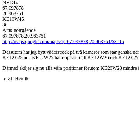
NVDB:
67.097878
20.963751
KE10W45
80
Aitik norrgående
67.097878,20.963751
http://maps.google.com/maps?q=67.097878,20.963751&z=15
Dessutom har jag bytt väderstreck på två kameror som står ganska när
KE12E26 och KE12W25 har döpts om till KE12W26 och KE12E25
Därmed skiljer sig nu alla våra positioner förutom KE20W28 mindr
m v h Henrik