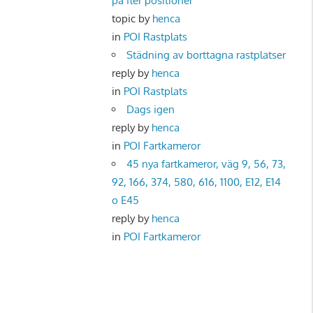
på fler positioner
topic by
henca
in
POI Rastplats
Städning av borttagna rastplatser
reply by
henca
in
POI Rastplats
Dags igen
reply by
henca
in
POI Fartkameror
45 nya fartkameror, väg 9, 56, 73,
92, 166, 374, 580, 616, 1100, E12, E14
o E45
reply by
henca
in
POI Fartkameror