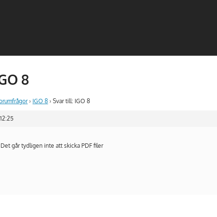
 IGO 8
forumfrågor
›
IGO 8
›
Svar till: IGO 8
 12:25
Det går tydligen inte att skicka PDF filer