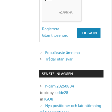
Registrera
LOGGA IN
Glömt lösenord
Populäraste ämnena
Trådar utan svar
SENSTE INLÄGGEN
h-cam 20260804
topic by
ludde28
in
IGO8
Nya positioner och latrintömning