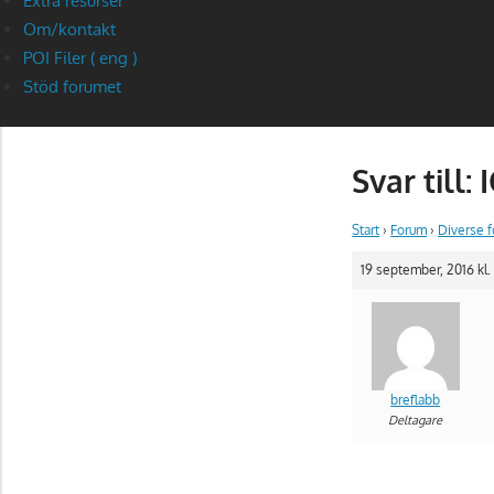
Extra resurser
Om/kontakt
POI Filer ( eng )
Stöd forumet
Svar till:
Start
›
Forum
›
Diverse 
19 september, 2016 kl.
breflabb
Deltagare