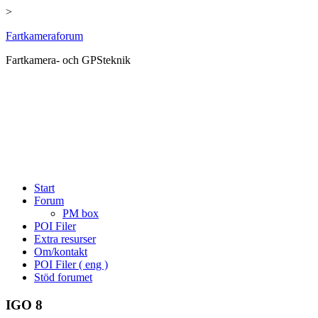
>
Hoppa
Fartkameraforum
till
Fartkamera- och GPSteknik
innehåll
Start
Forum
PM box
POI Filer
Extra resurser
Om/kontakt
POI Filer ( eng )
Stöd forumet
IGO 8