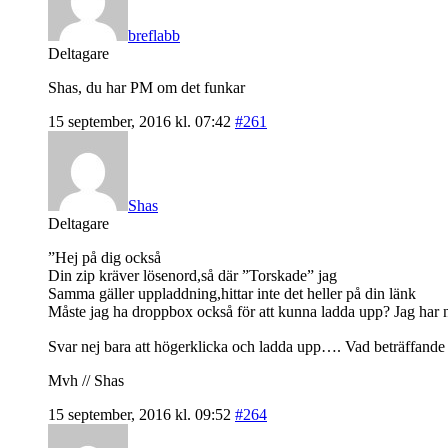
breflabb
Deltagare
Shas, du har PM om det funkar
15 september, 2016 kl. 07:42
#261
Shas
Deltagare
”Hej på dig också
Din zip kräver lösenord,så där ”Torskade” jag
Samma gäller uppladdning,hittar inte det heller på din länk
Måste jag ha droppbox också för att kunna ladda upp? Jag har n
Svar nej bara att högerklicka och ladda upp…. Vad beträffande fi
Mvh // Shas
15 september, 2016 kl. 09:52
#264