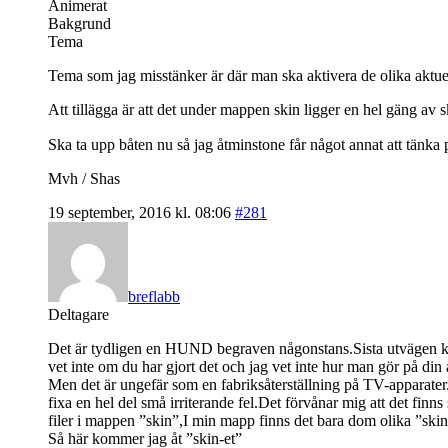
Animerat
Bakgrund
Tema
Tema som jag misstänker är där man ska aktivera de olika aktue
Att tillägga är att det under mappen skin ligger en hel gäng av
Ska ta upp båten nu så jag åtminstone får något annat att tänka
Mvh / Shas
19 september, 2016 kl. 08:06
#281
breflabb
Deltagare
Det är tydligen en HUND begraven någonstans.Sista utvägen ka
vet inte om du har gjort det och jag vet inte hur man gör på din 
Men det är ungefär som en fabriksåterställning på TV-apparate
fixa en hel del små irriterande fel.Det förvånar mig att det finn
filer i mappen ”skin”,I min mapp finns det bara dom olika ”skin
Så här kommer jag åt ”skin-et”