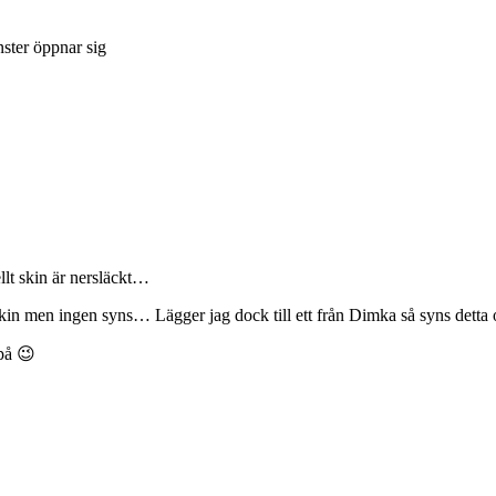
nster öppnar sig
llt skin är nersläckt…
 skin men ingen syns… Lägger jag dock till ett från Dimka så syns detta
 på 😉