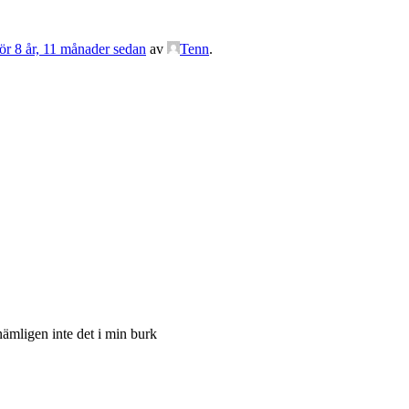
för 8 år, 11 månader sedan
av
Tenn
.
ämligen inte det i min burk