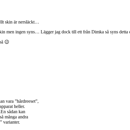
llt skin är nersläckt…
 skin men ingen syns… Lägger jag dock till ett från Dimka så syns detta
 på 😉
n vara ”hårdreeset”,
apparat heller.
r.En sådan kan
s så många andra
” varianter.