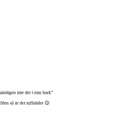
ämligen inte det i min burk”
len så är det tuffatider 😉