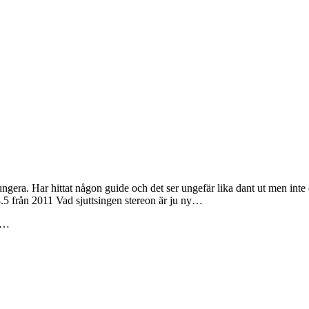
gera. Har hittat någon guide och det ser ungefär lika dant ut men inte e
5 från 2011 Vad sjuttsingen stereon är ju ny…
å …