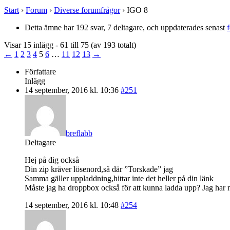
Start
›
Forum
›
Diverse forumfrågor
›
IGO 8
Detta ämne har 192 svar, 7 deltagare, och uppdaterades senast
Visar 15 inlägg - 61 till 75 (av 193 totalt)
←
1
2
3
4
5
6
…
11
12
13
→
Författare
Inlägg
14 september, 2016 kl. 10:36
#251
breflabb
Deltagare
Hej på dig också
Din zip kräver lösenord,så där ”Torskade” jag
Samma gäller uppladdning,hittar inte det heller på din länk
Måste jag ha droppbox också för att kunna ladda upp? Jag har n
14 september, 2016 kl. 10:48
#254