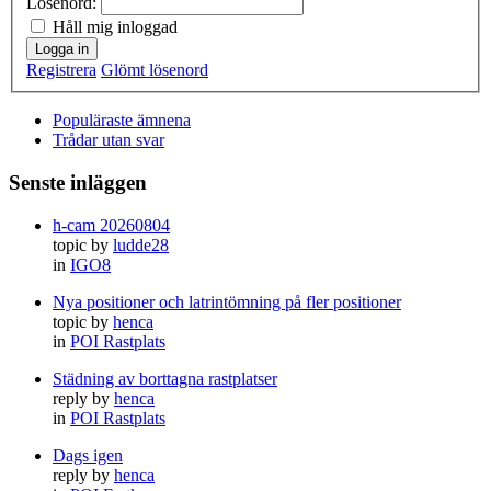
Lösenord:
Håll mig inloggad
Logga in
Registrera
Glömt lösenord
Populäraste ämnena
Trådar utan svar
Senste inläggen
h-cam 20260804
topic by
ludde28
in
IGO8
Nya positioner och latrintömning på fler positioner
topic by
henca
in
POI Rastplats
Städning av borttagna rastplatser
reply by
henca
in
POI Rastplats
Dags igen
reply by
henca