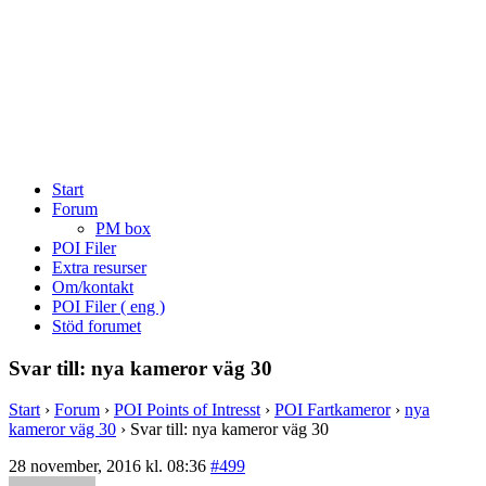
Start
Forum
PM box
POI Filer
Extra resurser
Om/kontakt
POI Filer ( eng )
Stöd forumet
Svar till: nya kameror väg 30
Start
›
Forum
›
POI Points of Intresst
›
POI Fartkameror
›
nya
kameror väg 30
›
Svar till: nya kameror väg 30
28 november, 2016 kl. 08:36
#499