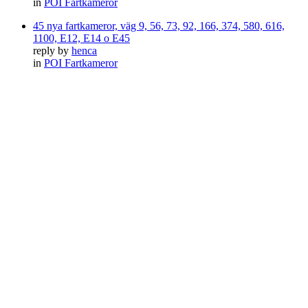
in
POI Fartkameror
45 nya fartkameror, väg 9, 56, 73, 92, 166, 374, 580, 616,
1100, E12, E14 o E45
reply by
henca
in
POI Fartkameror