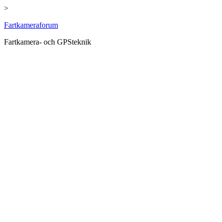
>
Hoppa
Fartkameraforum
till
Fartkamera- och GPSteknik
innehåll