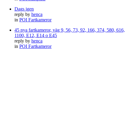
Dags igen
reply by
henca
in
POI Fartkameror
45 nya fartkameror, väg 9, 56, 73, 92, 166, 374, 580, 616,
1100, E12, E14 o E45
reply by
henca
in
POI Fartkameror