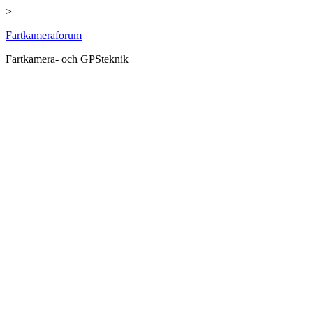
>
Hoppa
Fartkameraforum
till
Fartkamera- och GPSteknik
innehåll