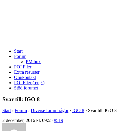
Start
Forum
PM box
POI Filer
Extra resurser
Om/kontakt
POI Filer ( eng )
Stöd forumet
Svar till: IGO 8
Start
›
Forum
›
Diverse forumfrågor
›
IGO 8
›
Svar till: IGO 8
2 december, 2016 kl. 09:55
#519