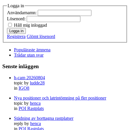
Logga in
Användarnamn:
Lösenord:
Håll mig inloggad
Logga in
Registrera
Glömt lösenord
Populäraste ämnena
Trådar utan svar
Senste inläggen
h-cam 20260804
topic by
ludde28
in
IGO8
Nya positioner och latrintömning på fler positioner
topic by
henca
in
POI Rastplats
Städning av borttagna rastplatser
reply by
henca
in
POI Rastplats