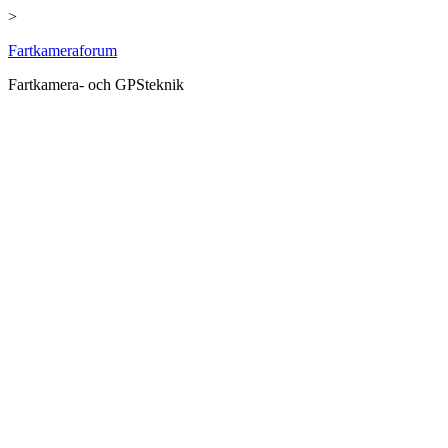
>
Hoppa
Fartkameraforum
till
Fartkamera- och GPSteknik
innehåll