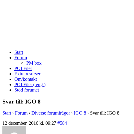
Start
Forum
PM box
POI Filer
Extra resurser
Om/kontakt
POI Filer ( eng )
Stöd forumet
Svar till: IGO 8
Start
›
Forum
›
Diverse forumfrågor
›
IGO 8
›
Svar till: IGO 8
12 december, 2016 kl. 09:27
#584