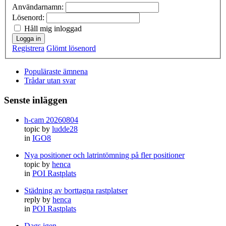
Användarnamn:
Lösenord:
Håll mig inloggad
Logga in
Registrera
Glömt lösenord
Populäraste ämnena
Trådar utan svar
Senste inläggen
h-cam 20260804
topic by
ludde28
in
IGO8
Nya positioner och latrintömning på fler positioner
topic by
henca
in
POI Rastplats
Städning av borttagna rastplatser
reply by
henca
in
POI Rastplats
Dags igen