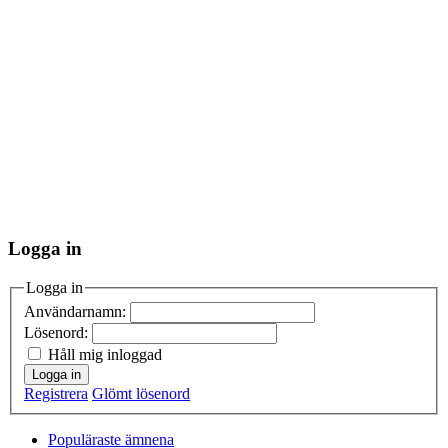
Logga in
Logga in
Användarnamn:
Lösenord:
Håll mig inloggad
Logga in
Registrera
Glömt lösenord
Populäraste ämnena