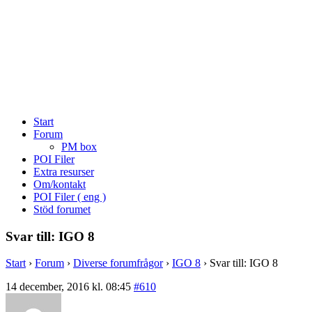
Start
Forum
PM box
POI Filer
Extra resurser
Om/kontakt
POI Filer ( eng )
Stöd forumet
Svar till: IGO 8
Start
›
Forum
›
Diverse forumfrågor
›
IGO 8
›
Svar till: IGO 8
14 december, 2016 kl. 08:45
#610