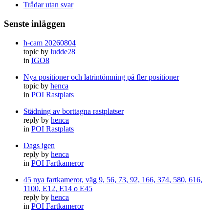
Trådar utan svar
Senste inläggen
h-cam 20260804
topic by
ludde28
in
IGO8
Nya positioner och latrintömning på fler positioner
topic by
henca
in
POI Rastplats
Städning av borttagna rastplatser
reply by
henca
in
POI Rastplats
Dags igen
reply by
henca
in
POI Fartkameror
45 nya fartkameror, väg 9, 56, 73, 92, 166, 374, 580, 616,
1100, E12, E14 o E45
reply by
henca
in
POI Fartkameror