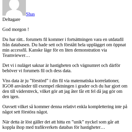
Shas
Deltagare
God morgon !
Du har rätt.. forumets fil kommer i fortsättningen vara en utdatafil
från databasen. Du hade sett och förstått hela upplägget om öppnat
min accessfil. Kanske läge för en liten demonstration via
Teamviewer…
Det vi i nuläget saknar är hastigheten och vägnumret och därför
behöver vi forumets fil och dess data.
Viss data är ju ”förstörd” i din fil via matematiska korrelationer,
IGO8 använder till exempel riktningen i grader och du har gjort om
den till väderstreck, vilket gör att jag åter får ett fel då jag gör om
den igen.
Oavsett vilket så kommer denna relativt enkla komplettering inte på
något sett förstöra något.
När detta är löst gäller det att hitta en ”unik” nyckel som går att
koppla ihop med trafikverkets databas för hastigheter…