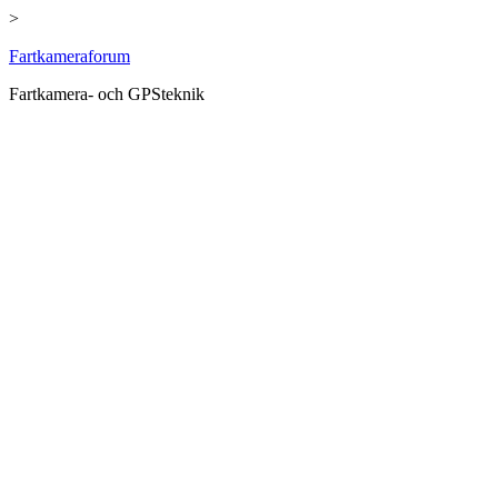
>
Hoppa
Fartkameraforum
till
Fartkamera- och GPSteknik
innehåll