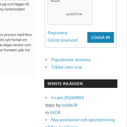
jag som lägger till
y funktionalitet
Registrera
ativ process med flera
LOGGA IN
Glömt lösenord
ett nytt format om
mma dagar/veckor som
r formatet själv har
Populäraste ämnena
Trådar utan svar
SENSTE INLÄGGEN
h-cam 20260804
topic by
ludde28
in
IGO8
Nya positioner och latrintömning