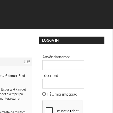
LOGGA IN
Användarnamn:
#159
Lösenord:
are GPS-format. Stöd
 läsbar text kan det
Håll mig inloggad
 är det exempel på
ementera utan en
en måste då förutom