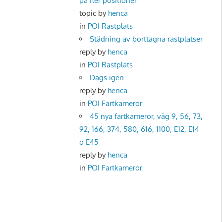
på fler positioner
topic by
henca
in
POI Rastplats
Städning av borttagna rastplatser
reply by
henca
in
POI Rastplats
Dags igen
reply by
henca
in
POI Fartkameror
45 nya fartkameror, väg 9, 56, 73,
92, 166, 374, 580, 616, 1100, E12, E14
o E45
reply by
henca
in
POI Fartkameror