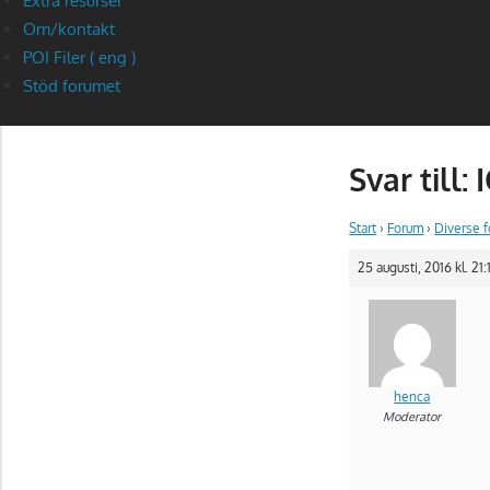
Extra resurser
Om/kontakt
POI Filer ( eng )
Stöd forumet
Svar till:
Start
›
Forum
›
Diverse 
25 augusti, 2016 kl. 21:
henca
Moderator