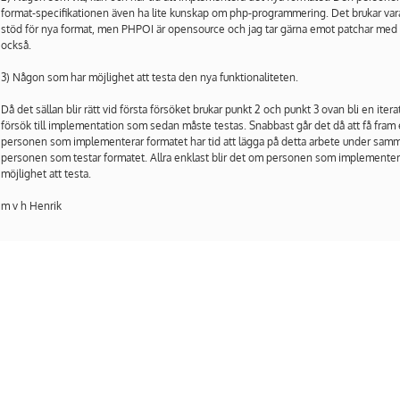
format-specifikationen även ha lite kunskap om php-programmering. Det brukar vara 
stöd för nya format, men PHPOI är opensource och jag tar gärna emot patchar med n
också.
3) Någon som har möjlighet att testa den nya funktionaliteten.
Då det sällan blir rätt vid första försöket brukar punkt 2 och punkt 3 ovan bli en iter
försök till implementation som sedan måste testas. Snabbast går det då att få fram 
personen som implementerar formatet har tid att lägga på detta arbete under sa
personen som testar formatet. Allra enklast blir det om personen som implementera
möjlighet att testa.
m v h Henrik