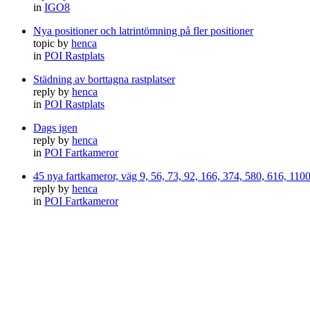
in
IGO8
Nya positioner och latrintömning på fler positioner
topic by
henca
in
POI Rastplats
Städning av borttagna rastplatser
reply by
henca
in
POI Rastplats
Dags igen
reply by
henca
in
POI Fartkameror
45 nya fartkameror, väg 9, 56, 73, 92, 166, 374, 580, 616, 11
reply by
henca
in
POI Fartkameror