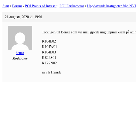
Start
›
Forum
›
POI Points of Intresst
›
POI Fartkameror
›
Uppdaterade hastigheter från N
21 augusti, 2020 kl. 19:01
Tack igen till Benke som via mail gjorde mig uppmärksam på att has
K104E02
K104W01
K104E03
henca
KE22S01
Moderator
KE22N02
m v h Henrik