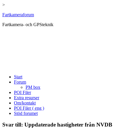
>
Hoppa
Fartkameraforum
till
Fartkamera- och GPSteknik
innehåll
Start
Forum
PM box
POI Filer
Extra resurser
Om/kontakt
POI Filer ( eng )
Stöd forumet
Svar till: Uppdaterade hastigheter från NVDB