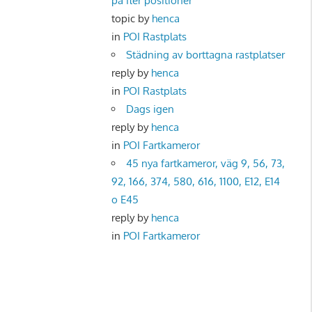
på fler positioner
topic by
henca
in
POI Rastplats
Städning av borttagna rastplatser
reply by
henca
in
POI Rastplats
Dags igen
reply by
henca
in
POI Fartkameror
45 nya fartkameror, väg 9, 56, 73,
92, 166, 374, 580, 616, 1100, E12, E14
o E45
reply by
henca
in
POI Fartkameror