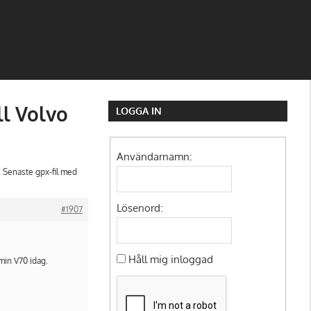
ll Volvo
LOGGA IN
Användarnamn:
l: Senaste gpx-fil med
Lösenord:
#1907
Håll mig inloggad
 min V70 idag.