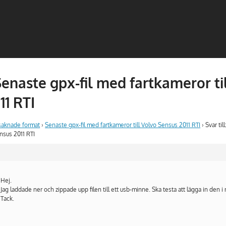
 Senaste gpx-fil med fartkameror ti
11 RTI
saknade format
›
Senaste gpx-fil med fartkameror till Volvo Sensus 2011 RTI
›
Svar til
ensus 2011 RTI
Hej.
Jag laddade ner och zippade upp filen till ett usb-minne. Ska testa att lägga in den i
Tack.