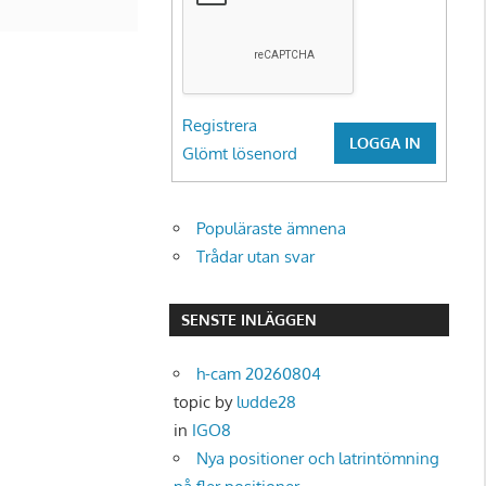
Registrera
LOGGA IN
Glömt lösenord
Populäraste ämnena
Trådar utan svar
SENSTE INLÄGGEN
h-cam 20260804
topic by
ludde28
in
IGO8
Nya positioner och latrintömning