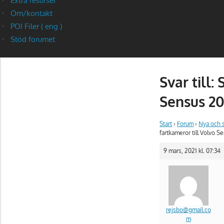
Extra resurser
Om/kontakt
POI Filer ( eng )
Stöd forumet
Svar till:
Sensus 20
Start
›
Forum
›
Nya och 
fartkameror till Volvo S
9 mars, 2021 kl. 07:34
rejsbo@gmail.co
m