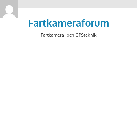
>
Hoppa
till
Fartkameraforum
innehåll
Fartkamera- och GPSteknik