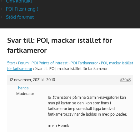
Om/kontakt
POI Filer ( eng )
Stöd forumet
Svar till: POI, mackar istället för
fartkameror
Start
›
Forum
›
POI Points of Intresst
›
POI Fartkameror
›
POI, mackar istället
för fartkameror
›
Svar till: POI, mackar istället för fartkameror
12 november, 2021 kl. 20:10
#2043
henca
Moderator
Ja, åtminstone på mina Garmin-navigatorer kan
man på kartan se den ikon som finns i
fartkameror.bmp som skall ligga bredvid
fartkameror.csv när de laddas in med poiloader.
m v h Henrik