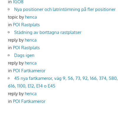
in
IGO8
Nya positioner och latrintömning på fler positioner
topic by
henca
in
POI Rastplats
Städning av borttagna rastplatser
reply by
henca
in
POI Rastplats
Dags igen
reply by
henca
in
POI Fartkameror
45 nya fartkameror, väg 9, 56, 73, 92, 166, 374, 580,
616, 1100, E12, E14 o E45
reply by
henca
in
POI Fartkameror