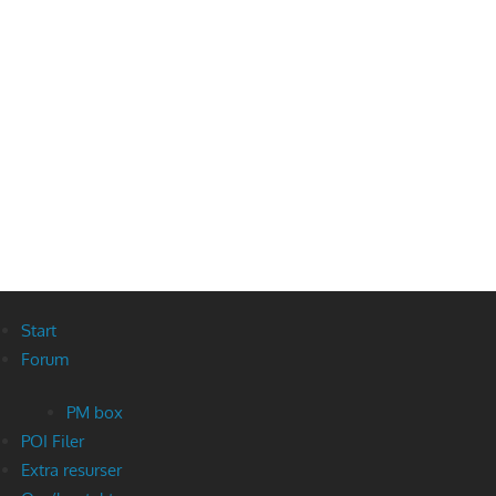
Start
Forum
PM box
POI Filer
Extra resurser