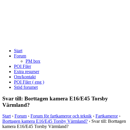
Start
Forum
PM box
POI Filer
Extra resurser
Om/kontakt
POI Filer ( eng )
Stöd forumet
Svar till: Borttagen kamera E16/E45 Torsby
Värmland?
Start
›
Forum
›
Forum för fartkameror och teknik
›
Fartkameror
›
Borttagen kamera E16/E45 Torsby Värmland?
›
Svar till: Borttagen
kamera E16/E45 Torsby Värmland?