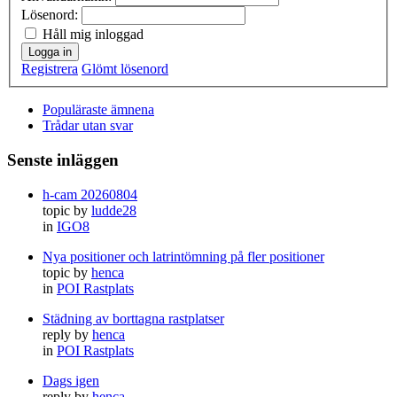
Lösenord:
Håll mig inloggad
Logga in
Registrera
Glömt lösenord
Populäraste ämnena
Trådar utan svar
Senste inläggen
h-cam 20260804
topic by
ludde28
in
IGO8
Nya positioner och latrintömning på fler positioner
topic by
henca
in
POI Rastplats
Städning av borttagna rastplatser
reply by
henca
in
POI Rastplats
Dags igen
reply by
henca