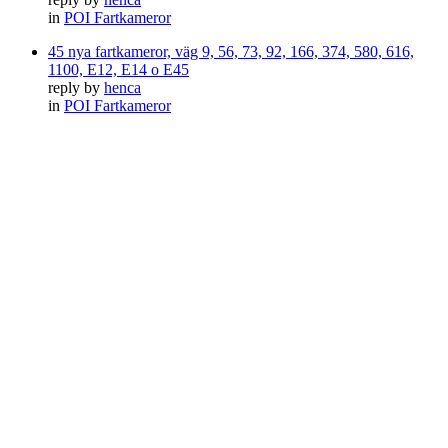
in
POI Fartkameror
45 nya fartkameror, väg 9, 56, 73, 92, 166, 374, 580, 616,
1100, E12, E14 o E45
reply by
henca
in
POI Fartkameror