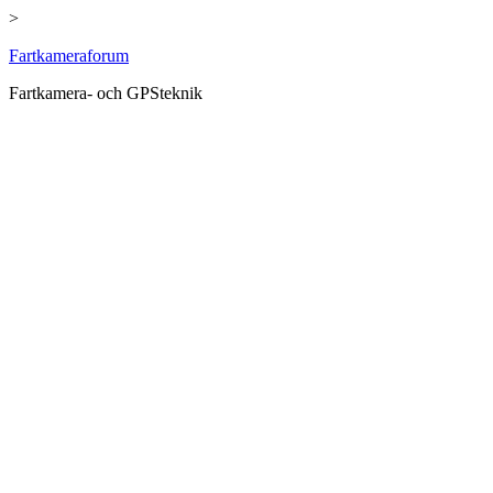
>
Hoppa
Fartkameraforum
till
Fartkamera- och GPSteknik
innehåll