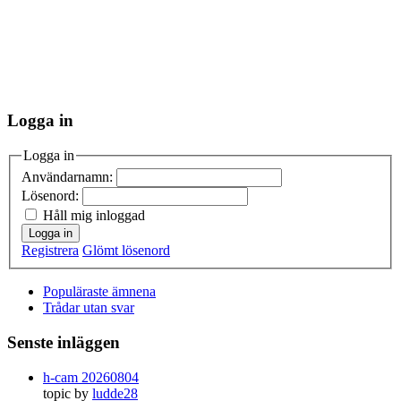
Logga in
Logga in
Användarnamn:
Lösenord:
Håll mig inloggad
Logga in
Registrera
Glömt lösenord
Populäraste ämnena
Trådar utan svar
Senste inläggen
h-cam 20260804
topic by
ludde28