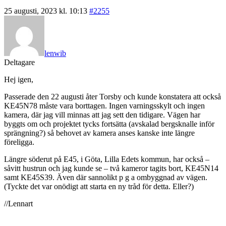
25 augusti, 2023 kl. 10:13
#2255
lenwib
Deltagare
Hej igen,
Passerade den 22 augusti åter Torsby och kunde konstatera att också
KE45N78 måste vara borttagen. Ingen varningsskylt och ingen
kamera, där jag vill minnas att jag sett den tidigare. Vägen har
byggts om och projektet tycks fortsätta (avskalad bergsknalle inför
sprängning?) så behovet av kamera anses kanske inte längre
föreligga.
Längre söderut på E45, i Göta, Lilla Edets kommun, har också –
såvitt hustrun och jag kunde se – två kameror tagits bort, KE45N14
samt KE45S39. Även där sannolikt p g a ombyggnad av vägen.
(Tyckte det var onödigt att starta en ny tråd för detta. Eller?)
//Lennart