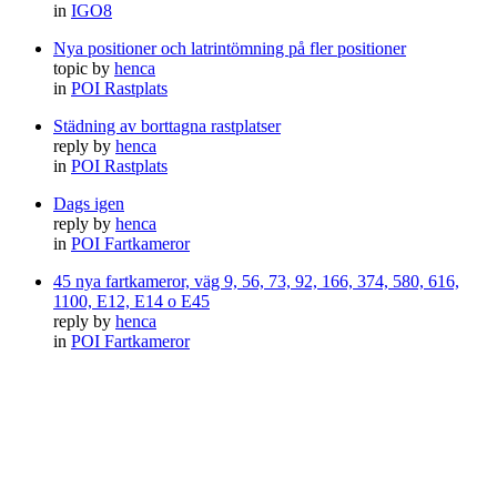
in
IGO8
Nya positioner och latrintömning på fler positioner
topic by
henca
in
POI Rastplats
Städning av borttagna rastplatser
reply by
henca
in
POI Rastplats
Dags igen
reply by
henca
in
POI Fartkameror
45 nya fartkameror, väg 9, 56, 73, 92, 166, 374, 580, 616,
1100, E12, E14 o E45
reply by
henca
in
POI Fartkameror