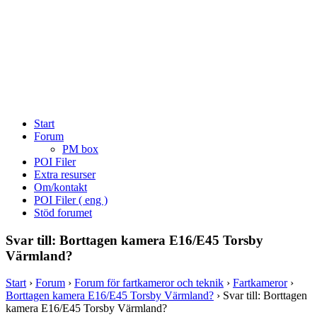
Start
Forum
PM box
POI Filer
Extra resurser
Om/kontakt
POI Filer ( eng )
Stöd forumet
Svar till: Borttagen kamera E16/E45 Torsby
Värmland?
Start
›
Forum
›
Forum för fartkameror och teknik
›
Fartkameror
›
Borttagen kamera E16/E45 Torsby Värmland?
›
Svar till: Borttagen
kamera E16/E45 Torsby Värmland?