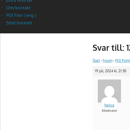
Extra resurser
Om/kontakt
POI Filer ( eng )
Stöd forumet
Svar till:
Start
›
Forum
›
POI Point
19 juli, 2024 kl. 21:30
henca
Moderator