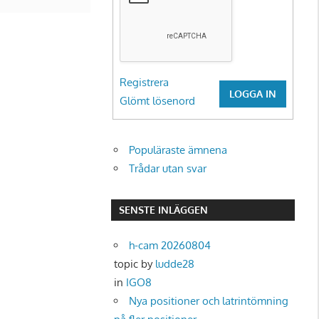
Registrera
LOGGA IN
Glömt lösenord
Populäraste ämnena
Trådar utan svar
SENSTE INLÄGGEN
h-cam 20260804
topic by
ludde28
in
IGO8
Nya positioner och latrintömning