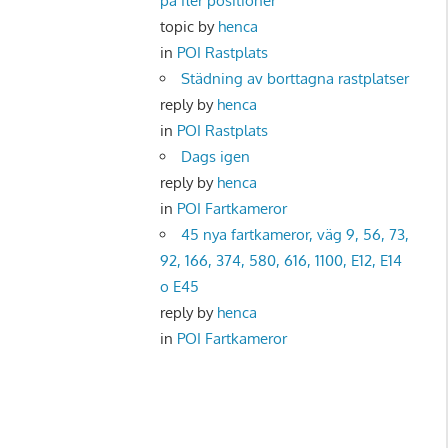
på fler positioner
topic by
henca
in
POI Rastplats
Städning av borttagna rastplatser
reply by
henca
in
POI Rastplats
Dags igen
reply by
henca
in
POI Fartkameror
45 nya fartkameror, väg 9, 56, 73,
92, 166, 374, 580, 616, 1100, E12, E14
o E45
reply by
henca
in
POI Fartkameror