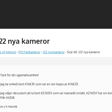
 122 nya kameror
s of Intresst
›
POI Fartkameror
›
122 nya kameror
›
Svar till: 122 nya kameror
Tack för din uppmärksamhet!
Jag tar enkelt bort K76E35 som var en ren kopia av K76E33.
Jag väljer dessutom att ta bort K276S15 som var manuellt inmätt, K276S17 har sin 
från NVDB.
m v h Henrik