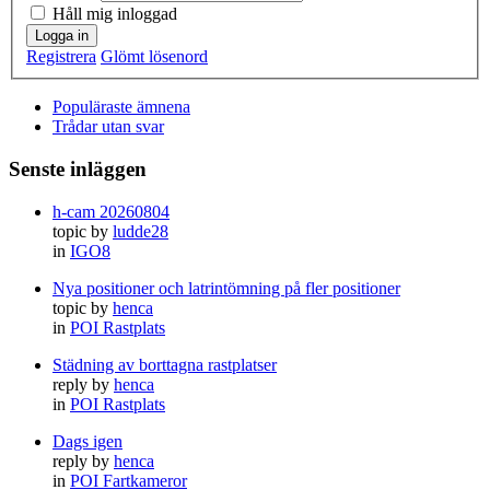
Håll mig inloggad
Logga in
Registrera
Glömt lösenord
Populäraste ämnena
Trådar utan svar
Senste inläggen
h-cam 20260804
topic by
ludde28
in
IGO8
Nya positioner och latrintömning på fler positioner
topic by
henca
in
POI Rastplats
Städning av borttagna rastplatser
reply by
henca
in
POI Rastplats
Dags igen
reply by
henca
in
POI Fartkameror