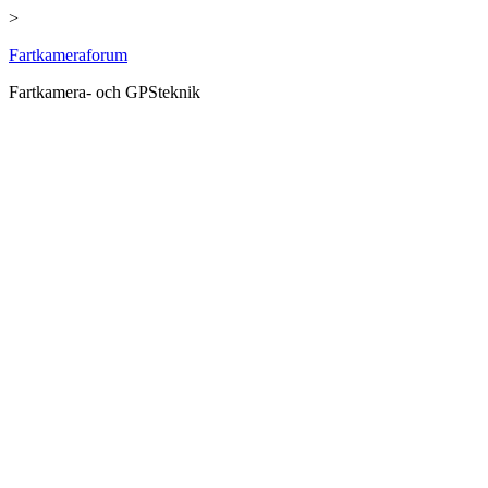
>
Hoppa
Fartkameraforum
till
Fartkamera- och GPSteknik
innehåll