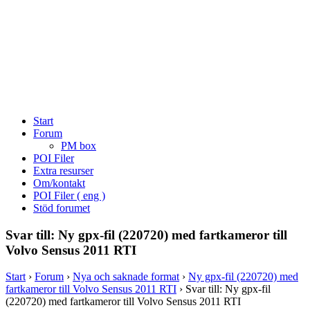
Start
Forum
PM box
POI Filer
Extra resurser
Om/kontakt
POI Filer ( eng )
Stöd forumet
Svar till: Ny gpx-fil (220720) med fartkameror till
Volvo Sensus 2011 RTI
Start
›
Forum
›
Nya och saknade format
›
Ny gpx-fil (220720) med
fartkameror till Volvo Sensus 2011 RTI
›
Svar till: Ny gpx-fil
(220720) med fartkameror till Volvo Sensus 2011 RTI