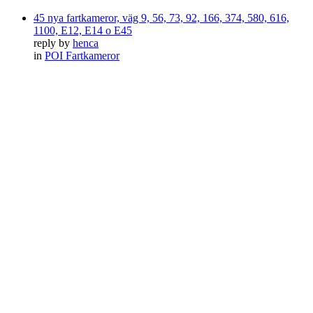
45 nya fartkameror, väg 9, 56, 73, 92, 166, 374, 580, 616,
1100, E12, E14 o E45
reply by
henca
in
POI Fartkameror