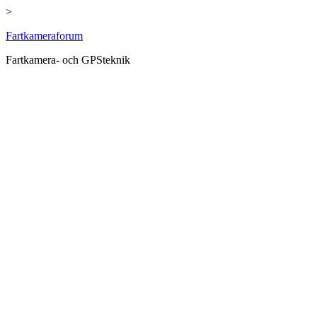
>
Hoppa
Fartkameraforum
till
Fartkamera- och GPSteknik
innehåll