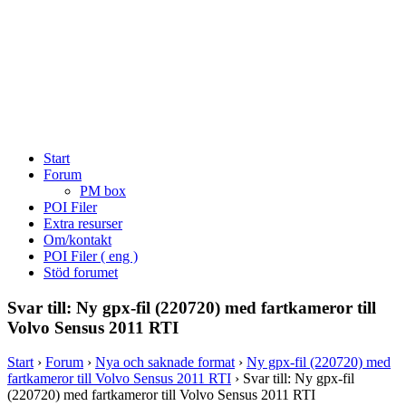
Start
Forum
PM box
POI Filer
Extra resurser
Om/kontakt
POI Filer ( eng )
Stöd forumet
Svar till: Ny gpx-fil (220720) med fartkameror till
Volvo Sensus 2011 RTI
Start
›
Forum
›
Nya och saknade format
›
Ny gpx-fil (220720) med
fartkameror till Volvo Sensus 2011 RTI
›
Svar till: Ny gpx-fil
(220720) med fartkameror till Volvo Sensus 2011 RTI