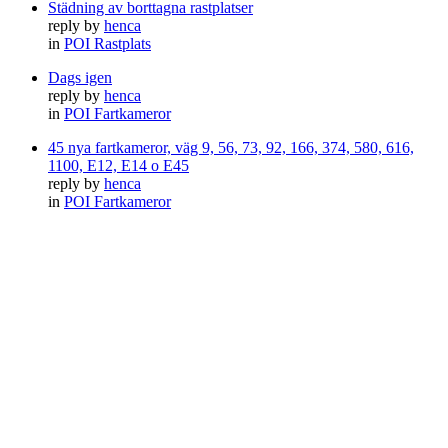
Städning av borttagna rastplatser
reply by
henca
in
POI Rastplats
Dags igen
reply by
henca
in
POI Fartkameror
45 nya fartkameror, väg 9, 56, 73, 92, 166, 374, 580, 616,
1100, E12, E14 o E45
reply by
henca
in
POI Fartkameror