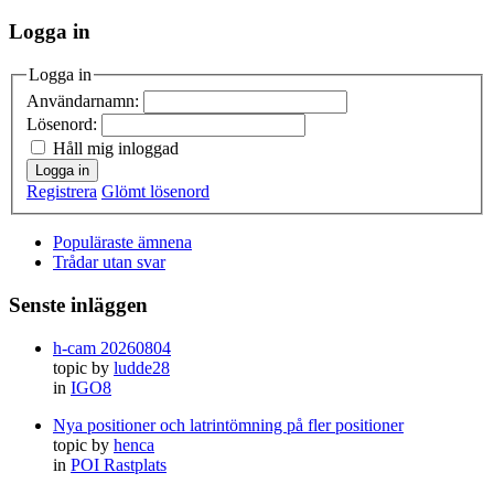
Logga in
Logga in
Användarnamn:
Lösenord:
Håll mig inloggad
Logga in
Registrera
Glömt lösenord
Populäraste ämnena
Trådar utan svar
Senste inläggen
h-cam 20260804
topic by
ludde28
in
IGO8
Nya positioner och latrintömning på fler positioner
topic by
henca
in
POI Rastplats