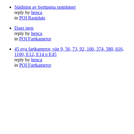
Städning av borttagna rastplatser
reply by
henca
in
POI Rastplats
Dags igen
reply by
henca
in
POI Fartkameror
45 nya fartkameror, väg 9, 56, 73, 92, 166, 374, 580, 616,
1100, E12, E14 o E45
reply by
henca
in
POI Fartkameror