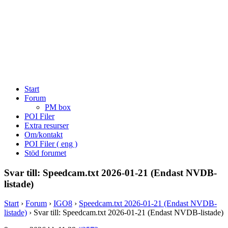
Start
Forum
PM box
POI Filer
Extra resurser
Om/kontakt
POI Filer ( eng )
Stöd forumet
Svar till: Speedcam.txt 2026-01-21 (Endast NVDB-
listade)
Start
›
Forum
›
IGO8
›
Speedcam.txt 2026-01-21 (Endast NVDB-
listade)
›
Svar till: Speedcam.txt 2026-01-21 (Endast NVDB-listade)