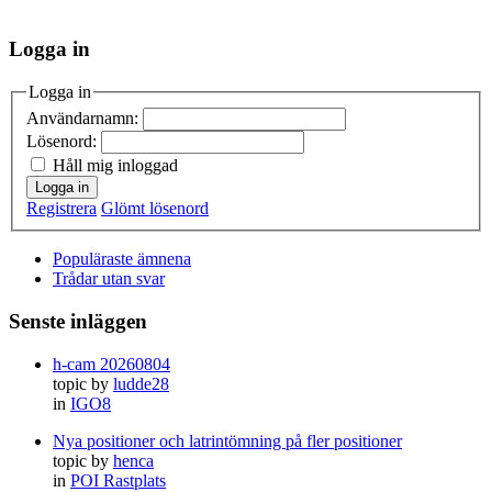
Logga in
Logga in
Användarnamn:
Lösenord:
Håll mig inloggad
Logga in
Registrera
Glömt lösenord
Populäraste ämnena
Trådar utan svar
Senste inläggen
h-cam 20260804
topic by
ludde28
in
IGO8
Nya positioner och latrintömning på fler positioner
topic by
henca
in
POI Rastplats