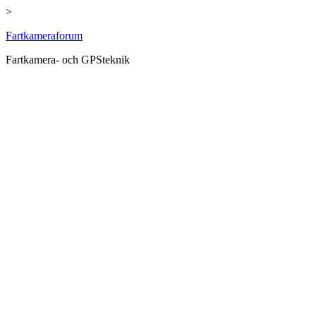
>
Hoppa
Fartkameraforum
till
Fartkamera- och GPSteknik
innehåll