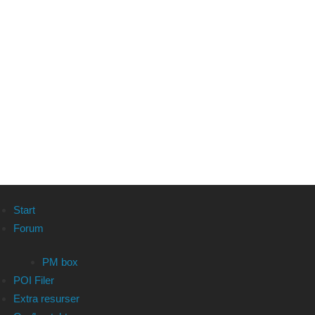
Start
Forum
PM box
POI Filer
Extra resurser