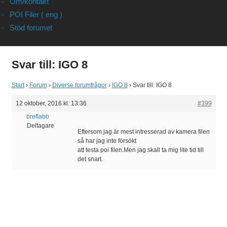
Om/kontakt
POI Filer ( eng )
Stöd forumet
Svar till: IGO 8
Start
›
Forum
›
Diverse forumfrågor
›
IGO 8
›
Svar till: IGO 8
12 oktober, 2016 kl. 13:36
#399
breflabb
Deltagare
Eftersom jag är mest intresserad av kamera filen
så har jag inte försökt
att testa poi filen.Men jag skall ta mig lite tid till
det snart.