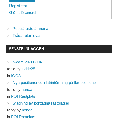
Registrera
Glömt lösenord
Populäraste ämnena
Trådar utan svar
SENSTE INLÄGGEN
h-cam 20260804
topic by
ludde28
in
IGO8
Nya positioner och latrintömning på fler positioner
topic by
henca
in
POI Rastplats
Städning av borttagna rastplatser
reply by
henca
in
POI Rastplats