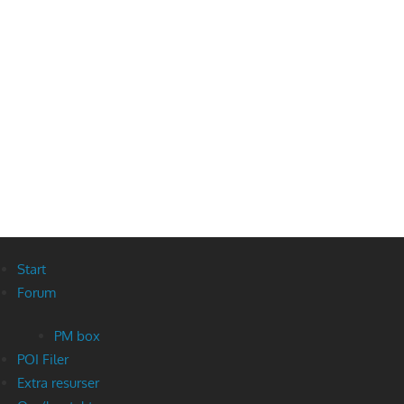
Start
Forum
PM box
POI Filer
Extra resurser