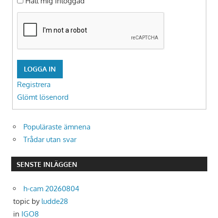
Håll mig inloggad
LOGGA IN
Registrera
Glömt lösenord
Populäraste ämnena
Trådar utan svar
SENSTE INLÄGGEN
h-cam 20260804
topic by
ludde28
in
IGO8