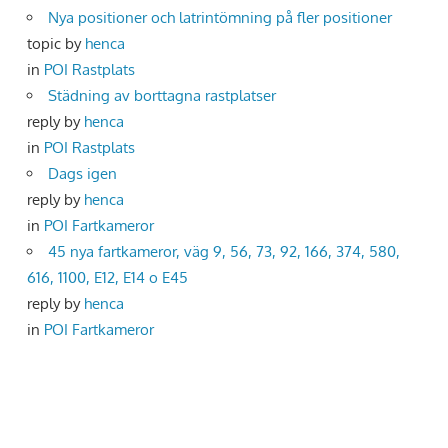
Nya positioner och latrintömning på fler positioner
topic by
henca
in
POI Rastplats
Städning av borttagna rastplatser
reply by
henca
in
POI Rastplats
Dags igen
reply by
henca
in
POI Fartkameror
45 nya fartkameror, väg 9, 56, 73, 92, 166, 374, 580,
616, 1100, E12, E14 o E45
reply by
henca
in
POI Fartkameror