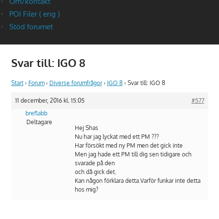
Om/kontakt
POI Filer ( eng )
Stöd forumet
Svar till: IGO 8
Start
›
Forum
›
Diverse forumfrågor
›
IGO 8
›
Svar till: IGO 8
11 december, 2016 kl. 15:05
#577
breflabb
Deltagare
Hej Shas
Nu har jag lyckat med ett PM ???
Har försökt med ny PM men det gick inte
Men jag hade ett PM till dig sen tidigare och
svarade på den
och då gick det.
Kan någon förklara detta.Varför funkar inte detta
hos mig?