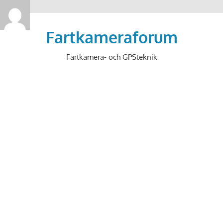
>
Hoppa
till
Fartkameraforum
innehåll
Fartkamera- och GPSteknik