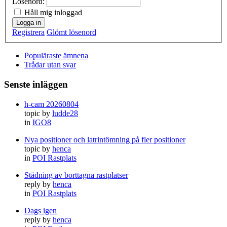
Lösenord:
Håll mig inloggad
Logga in
Registrera
Glömt lösenord
Populäraste ämnena
Trådar utan svar
Senste inläggen
h-cam 20260804
topic by
ludde28
in
IGO8
Nya positioner och latrintömning på fler positioner
topic by
henca
in
POI Rastplats
Städning av borttagna rastplatser
reply by
henca
in
POI Rastplats
Dags igen
reply by
henca