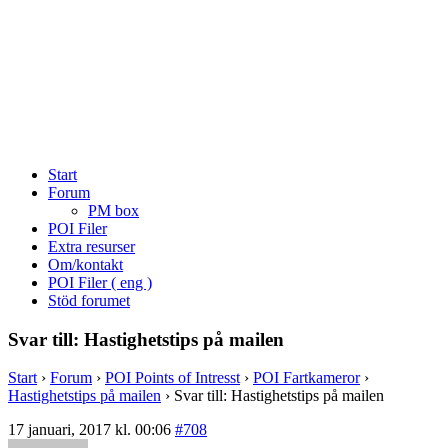
Start
Forum
PM box
POI Filer
Extra resurser
Om/kontakt
POI Filer ( eng )
Stöd forumet
Svar till: Hastighetstips på mailen
Start
›
Forum
›
POI Points of Intresst
›
POI Fartkameror
›
Hastighetstips på mailen
›
Svar till: Hastighetstips på mailen
17 januari, 2017 kl. 00:06
#708