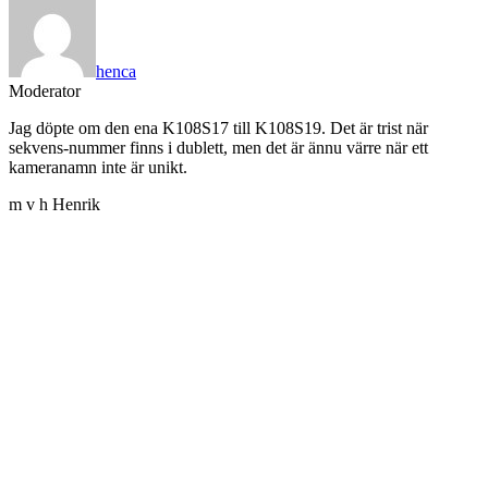
henca
Moderator
Jag döpte om den ena K108S17 till K108S19. Det är trist när
sekvens-nummer finns i dublett, men det är ännu värre när ett
kameranamn inte är unikt.
m v h Henrik