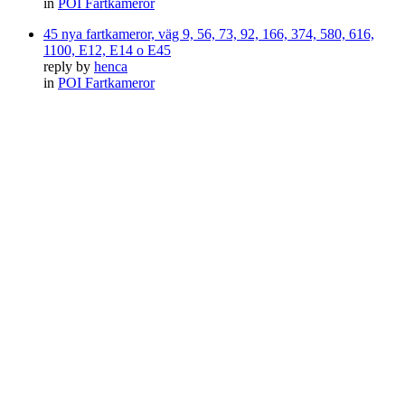
in
POI Fartkameror
45 nya fartkameror, väg 9, 56, 73, 92, 166, 374, 580, 616,
1100, E12, E14 o E45
reply by
henca
in
POI Fartkameror