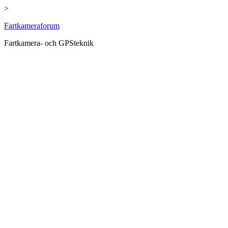
>
Hoppa
Fartkameraforum
till
Fartkamera- och GPSteknik
innehåll